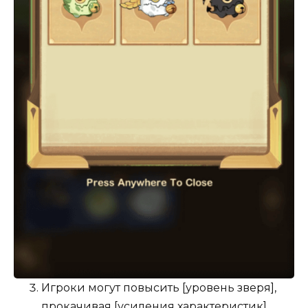
Игроки могут повысить [уровень зверя],
прокачивая [усиления характеристик]