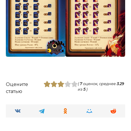
Оцените
(
7
оценок, среднее
3.29
из
5
)
статью