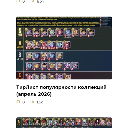
0
864
ТирЛист популярности коллекций
(апрель 2026)
0
1.5к.