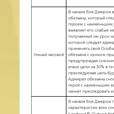
В начале боя Джером 
обезьяну, который сле
героем с наименьшим 
выявляет его слабые ме
получаемый им урон на 
которой следует адмир
применять свой Особы
Умный часовой
обезьяна с криком пры
предупреждая союзник
атаки цели на 30% в те
преследуемая цель бу
Адмирал обезьяна сно
героя с наименьшим з
начнет преследовать е
В начале боя Джером 
характеристик всех со
с оценки В. Оценка по