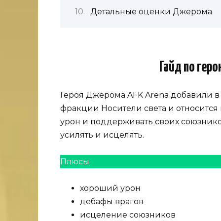
Детальные оценки Джерома
Гайд по гер
Героя Джерома AFK Arena добавили в
фракции Носители света и относится 
урон и поддерживать своих союзнико
усилять и исцелять.
Плюсы
хороший урон
дебафы врагов
исцеление союзников