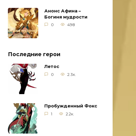
Анонс Афина –
Богиня мудрости
0
498
Последние герои
Летос
0
2.3к.
Пробужденный Фокс
1
2.2к.