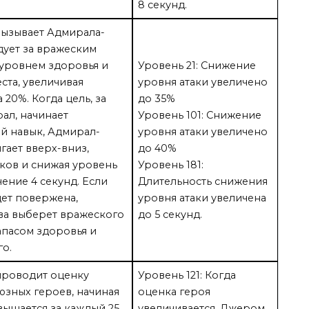
8 секунд.
вызывает Адмирала-
дует за вражеским
уровнем здоровья и
Уровень 21: Снижение
ста, увеличивая
уровня атаки увеличено
20%. Когда цель, за
до 35%
ал, начинает
Уровень 101: Снижение
й навык, Адмирал-
уровня атаки увеличено
гает вверх-вниз,
до 40%
ов и снижая уровень
Уровень 181:
чение 4 секунд. Если
Длительность снижения
дет повержена,
уровня атаки увеличена
ва выберет вражеского
до 5 секунд.
апасом здоровья и
го.
проводит оценку
Уровень 121: Когда
юзных героев, начиная
оценка героя
вышается за каждый 25
увеличивается, Джером