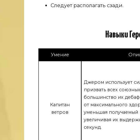
Следует располагать сзади.
Навыки Гер
Умение
Опи
Джером использует сил
призвать всех союзных
большинство их дебафф
Капитан
от максимального здо
ветров
уменьшая получаемый 
увеличивая их выдержк
секунд.