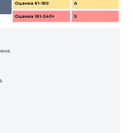
Оценка 61-160
A
Оценка 161-240+
S
рена
a