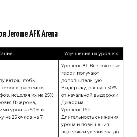
оя Jerome AFK Arena
сание
Улучшение на уровнях
Уровень 81: Все союзные
герои получают
у ветра, чтобы
дополнительную
 героев, рассеивая
Выдержку, равную 50%
ов, исцеляя их на 25%
от начальной выдержки
ровья Джерома,
Джерома.
ими урон на 50% и
Уровень 161:
у на 25 очков на 7
Длительность снижения
урона и повышения
выдержки увеличена до