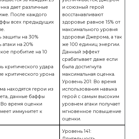
енка дает различные
и союзный герой
иже. После каждого
восстанавливают
аффы всех предыдущих
здоровье равное 15% от
е.
максимального уровня
ь защиты на 30%
здоровья Джерома, а так
ь атаки на 20%
же 100 единиц энергии.
ское пробитие на 10
Данный эффект
срабатывает даже если
нь критического удара
была достигнута
ие критического урона
максимальная оценка.
Уровень 201: Во время
ма находятся герои из
использования навыка
ета, данные баффы
герой с самым высоким
 Во время оценки
уровнем атаки получает
меет иммунитет к
мгновенное повышение
оценки.
Уровень 141:
Длительность