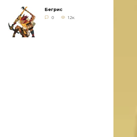
Бегрис
0
1.2к.