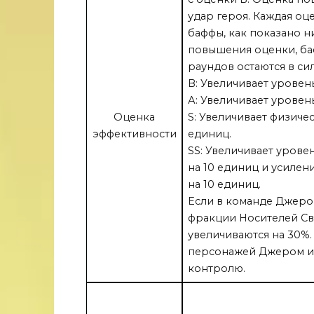
удар героя. Каждая оц
баффы, как показано н
повышения оценки, б
раундов остаются в сил
B: Увеличивает уровен
А: Увеличивает уровен
Оценка
S: Увеличивает физиче
эффективности
единиц.
SS: Увеличивает урове
на 10 единиц и усилен
на 10 единиц.
Если в команде Джеро
фракции Носителей Св
увеличиваются на 30%.
персонажей Джером и
контролю.