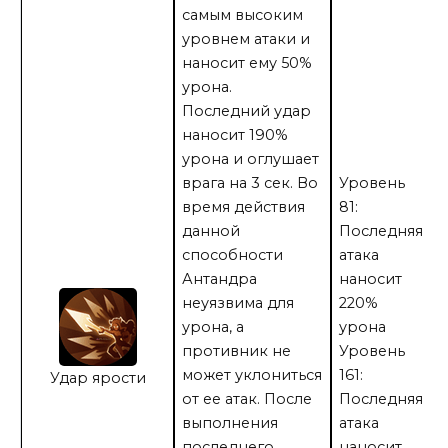
самым высоким
уровнем атаки и
наносит ему 50%
урона.
Последний удар
наносит 190%
урона и оглушает
врага на 3 сек. Во
Уровень
время действия
81:
данной
Последняя
способности
атака
Антандра
наносит
неуязвима для
220%
урона, а
урона
противник не
Уровень
может уклониться
161:
Удар ярости
от ее атак. После
Последняя
выполнения
атака
последнего
наносит