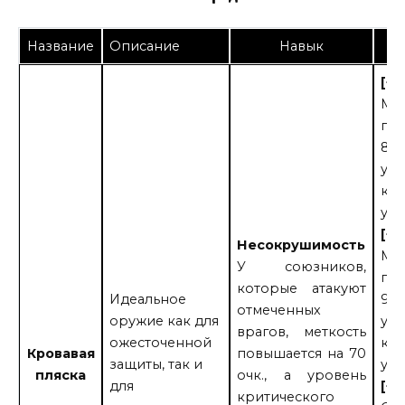
Название
Описание
Навык
[+1
Ме
пов
80 
ур
кр
уда
[+2
Несокрушимость
Ме
У союзников,
пов
которые атакуют
Идеальное
90 
отмеченных
оружие как для
ур
врагов, меткость
ожесточенной
кр
Кровавая
повышается на 70
защиты, так и
уда
пляска
очк., а уровень
для
[+3
критического