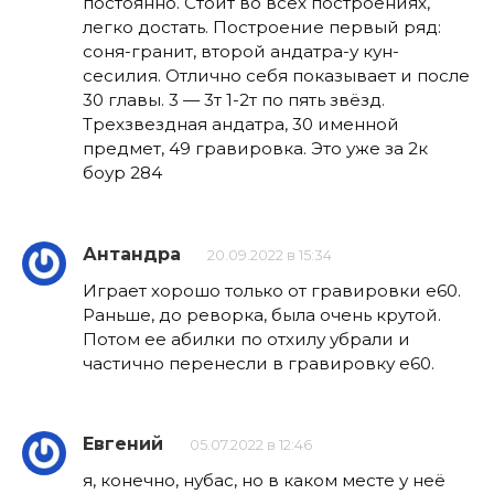
постоянно. Стоит во всех построениях,
легко достать. Построение первый ряд:
соня-гранит, второй андатра-у кун-
сесилия. Отлично себя показывает и после
30 главы. 3 — 3т 1-2т по пять звёзд.
Трехзвездная андатра, 30 именной
предмет, 49 гравировка. Это уже за 2к
боур 284
Антандра
20.09.2022 в 15:34
Играет хорошо только от гравировки е60.
Раньше, до реворка, была очень крутой.
Потом ее абилки по отхилу убрали и
частично перенесли в гравировку е60.
Евгений
05.07.2022 в 12:46
я, конечно, нубас, но в каком месте у неё