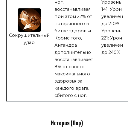
ног,
Уровень
восстанавливая
141: Урон
при этом 22% от
увеличен
потерянного в
до 210%
битве здоровья.
Уровень
Сокрушительный
Кроме того,
221: Урон
удар
Антандра
увеличен
дополнительно
до 240%
восстанавливает
8% от своего
максимального
здоровья за
каждого врага,
сбитого с ног.
История (Лор)