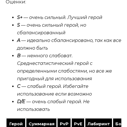
Оценки:
S+
— очень сильный. Лучший герой
S
— очень сильный герой, но
сбалансированный
A
— идеально сбалансировано, так как все
должно быть
B
— немного слабоват.
Среднестатистический герой с
определенными слабостями, но все же
пригодный для использования
C
— слабый герой. Избегайте
использование если возможно
D/E
— очень слабый герой. Не
использовать
Герой
Суммарная
PvP
PvE
Лабиринт
Босс