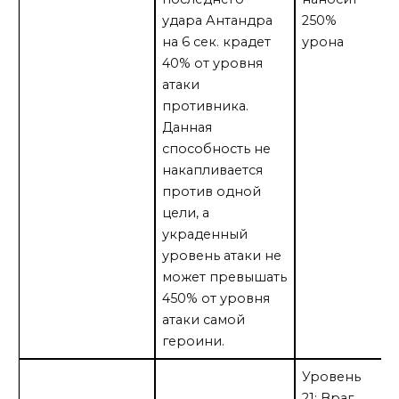
удара Антандра
250%
на 6 сек. крадет
урона
40% от уровня
атаки
противника.
Данная
способность не
накапливается
против одной
цели, а
украденный
уровень атаки не
может превышать
450% от уровня
атаки самой
героини.
Уровень
21: Враг