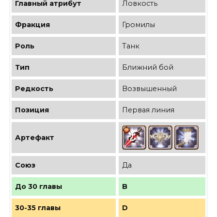
Главный атрибут
Ловкость
Фракция
Громилы
Роль
Танк
Тип
Ближний бой
Редкость
Возвышенный
Позиция
Первая линия
Артефакт
Союз
Да
До 30 главы
B
30-35 главы
D