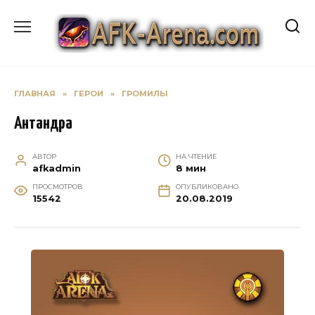
Перейти
к
содержанию
ГЛАВНАЯ
»
ГЕРОИ
»
ГРОМИЛЫ
Антандра
АВТОР
НА ЧТЕНИЕ
afkadmin
8 мин
ПРОСМОТРОВ
ОПУБЛИКОВАНО
15542
20.08.2019