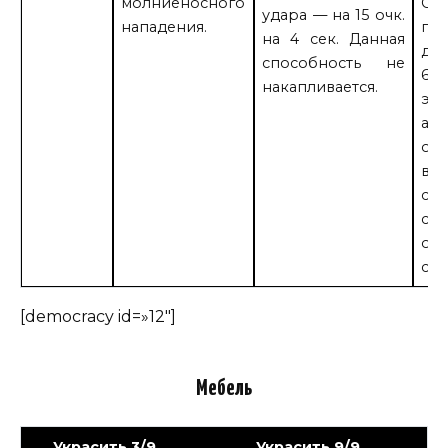
молниеносного
Со
удара — на 15 очк.
нападения.
по
на 4 сек. Данная
до
способность не
60 
накапливается.
эне
ата
от
вра
сп
сра
оди
сек
[democracy id=»12″]
Мебель
Украсить 3/9
Украсить 9/9