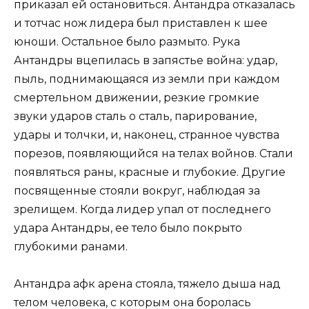
приказал ей остановиться. Антандра отказалась
и тотчас нож лидера был приставлен к шее
юноши. Остальное было размыто. Рука
Антандры вцепилась в запястье война: удар,
пыль, поднимающаяся из земли при каждом
смертельном движении, резкие громкие
звуки ударов сталь о сталь, парирование,
удары и толчки, и, наконец, странное чувства
порезов, появляющийся на телах войнов. Стали
появляться раны, красные и глубокие. Другие
посвященные стояли вокруг, наблюдая за
зрелищем. Когда лидер упал от последнего
удара Антандры, ее тело было покрыто
глубокими ранами.
Антандра афк арена стояла, тяжело дыша над
телом человека, с которым она боролась