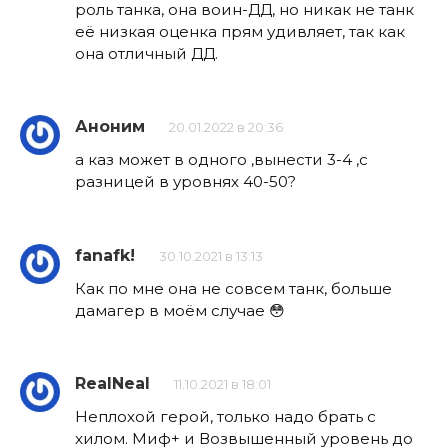
роль танка, она воин-ДД, но никак не танк
её низкая оценка прям удивляет, так как
она отличный ДД.
Аноним
20.01.2022 в 20:36
а каз может в одного ,вынести 3-4 ,с
разницей в уровнях 40-50?
fanafk!
30.10.2021 в 13:13
Как по мне она не совсем танк, больше
дамагер в моём случае 😳
RealNeal
11.10.2021 в 18:01
Неплохой герой, только надо брать с
хилом. Миф+ и Возвышенный уровень до