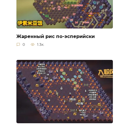
Жаренный рис по-эсперийски
0
1.3к.