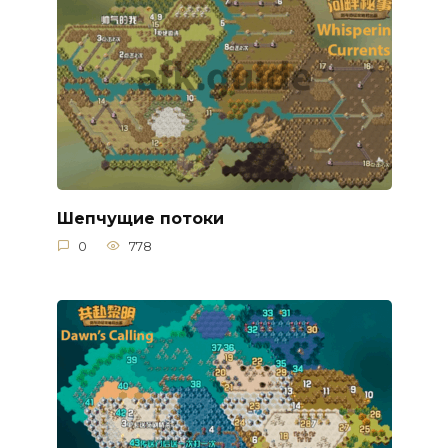
Шепчущие потоки
0
778