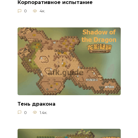
Корпоративное испытание
0
4к.
Тень дракона
0
1.4к.