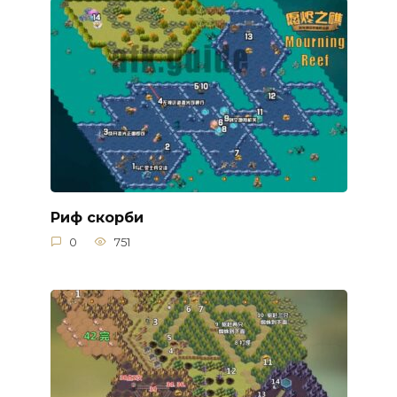
Риф скорби
0
751