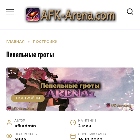
Перейти
к
содержанию
ГЛАВНАЯ
»
ПОСТРОЙКИ
Пепельные гроты
ПОСТРОЙКИ
АВТОР
НА ЧТЕНИЕ
afkadmin
2 мин
ПРОСМОТРОВ
ОПУБЛИКОВАНО
6886
14.10.2020