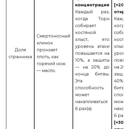
концентрация
[+20
Каждый раз,
откры
когда Торн
Кажды
собирает
когда
костяной
собир
Смертоносный
хлыст, его
костя
клинок
уровень атаки
хлыст,
Доля
пронзает
повышается на
уровен
странника
плоть, как
10%, а защиты
повыш
горячий нож
— на 20% до
на 20%
— масло.
конца битвы.
защит
Эта
40% д
способность
битвы.
может
спосо
накапливаться
может
6 раз(а).
накапл
6 раз(а
[+30