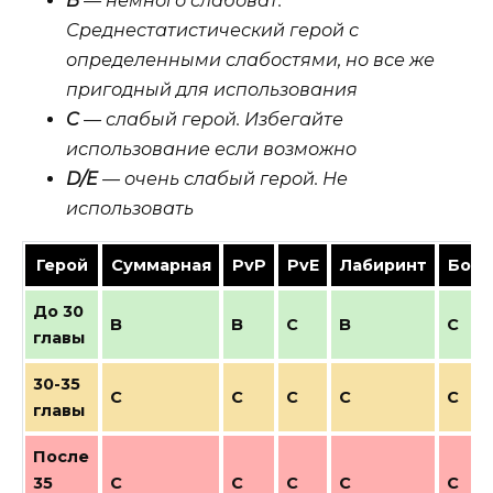
B
— немного слабоват.
Среднестатистический герой с
определенными слабостями, но все же
пригодный для использования
C
— слабый герой. Избегайте
использование если возможно
D/E
— очень слабый герой. Не
использовать
Герой
Суммарная
PvP
PvE
Лабиринт
Босс
До 30
B
B
C
B
C
главы
30-35
C
C
C
C
C
главы
После
35
C
C
C
C
C