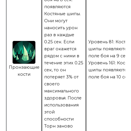
появляются
Костяные шипы.
Они могут
наносить урон
раз в каждые
0.25 сек. Если
Уровень 81: Костя
враг окажется
шипы появляются 
рядом с ними в
поле боя на 9 сек.
течение этих 0.25
Уровень 161: Кост
Пронзающие
сек, то он
шипы появляются 
кости
потеряет 3% от
поле боя на 10 сек.
своего
максимального
здоровья. После
использования
этой
способности
Торн заново