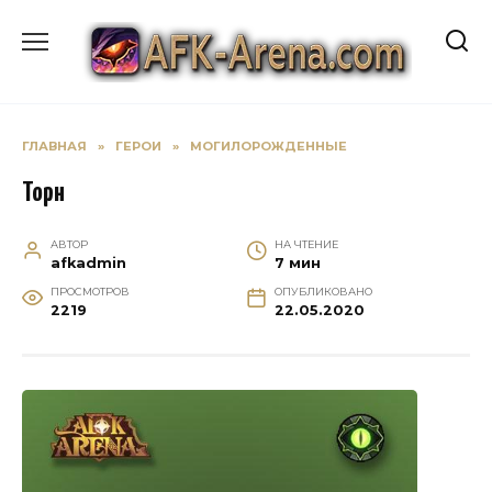
Перейти
к
содержанию
ГЛАВНАЯ
»
ГЕРОИ
»
МОГИЛОРОЖДЕННЫЕ
Торн
АВТОР
НА ЧТЕНИЕ
afkadmin
7 мин
ПРОСМОТРОВ
ОПУБЛИКОВАНО
2219
22.05.2020