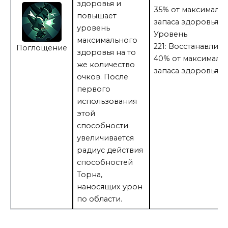
здоровья и
35% от максималь
повышает
запаса здоровья
уровень
Уровень
максимального
221: Восстанавлива
Поглощение
здоровья на то
40% от максималь
же количество
запаса здоровья
очков. После
первого
использования
этой
способности
увеличивается
радиус действия
способностей
Торна,
наносящих урон
по области.