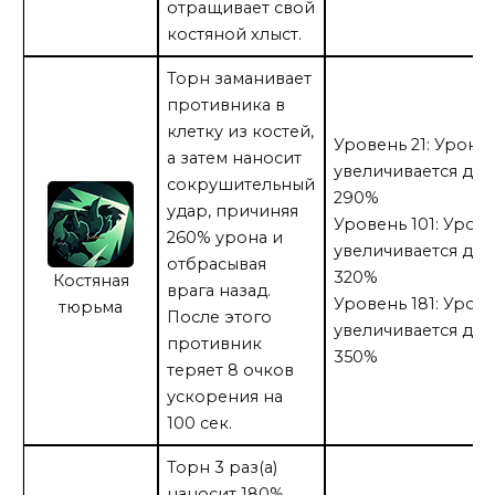
отращивает свой
костяной хлыст.
Торн заманивает
противника в
клетку из костей,
Уровень 21: Урон
а затем наносит
увеличивается до
сокрушительный
290%
удар, причиняя
Уровень 101: Урон
260% урона и
увеличивается до
отбрасывая
320%
Костяная
врага назад.
Уровень 181: Урон
тюрьма
После этого
увеличивается до
противник
350%
теряет 8 очков
ускорения на
100 сек.
Торн 3 раз(а)
наносит 180%