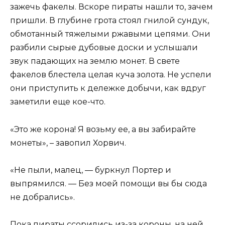
зажечь факелы. Вскоре пираты нашли то, зачем
пришли. В глубине грота стоял гнилой сундук,
обмотанный тяжелыми ржавыми цепями. Они
разбили сырые дубовые доски и услышали
звук падающих на землю монет. В свете
факелов блестела целая куча золота. Не успели
они приступить к дележке добычи, как вдруг
заметили еще кое-что.
«Это же корона! Я возьму ее, а вы забирайте
монеты», – завопил Хорвич.
«Не пыли, малец, — буркнул Портер и
выпрямился. — Без моей помощи вы бы сюда
не добрались».
Пока пираты ссорились из-за короны, на ней