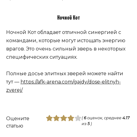
Ночной Кот
Ночной Кот обладает отличной синергией с
командами, которые могут истощать энергию
врагов. Это очень сильный зверь в некоторых
специфических ситуациях.
Полные досье элитных зверей можете найти
тут —
https://afk-arena.com/gajdy/dose-elitnyh-
zverej/
Оцените
(
6
оценок, среднее
4.17
из
5
)
статью