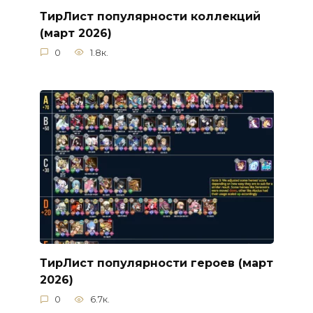
ТирЛист популярности коллекций
(март 2026)
0
1.8к.
ТирЛист популярности героев (март
2026)
0
6.7к.