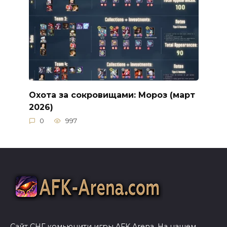
Охота за сокровищами: Мороз (март
2026)
0
997
Сайт СНГ комьюнити игры AFK Arena. На нашем