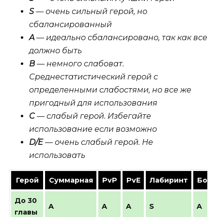
S
— очень сильный герой, но
сбалансированный
A
— идеально сбалансировано, так как все
должно быть
B
— немного слабоват.
Среднестатистический герой с
определенными слабостями, но все же
пригодный для использования
C
— слабый герой. Избегайте
использование если возможно
D/E
— очень слабый герой. Не
использовать
Герой
Суммарная
PvP
PvE
Лабиринт
Босс
До 30
A
A
A
S
A
главы