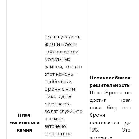
н
о
ж
н
п
Большую часть
а
жизни Бронн
п
провел среди
п
могильных
о
камней, однако
5
этот камень —
Непоколебимая
н
особенный.
решительность
н
Бронн с ним
Пока Бронн не
н
никогда не
достиг края
н
расстается.
поля боя, его
[
Ходят слухи, что
Плач
броня
К
в камне
могильного
повышается до
к
заточено
камня
15%. Это
т
бессчетное
значение
к