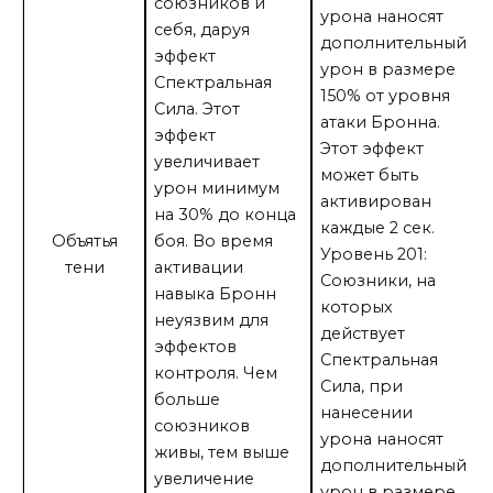
союзников и
урона наносят
себя, даруя
дополнительный
эффект
урон в размере
Спектральная
150% от уровня
Сила. Этот
атаки Бронна.
эффект
Этот эффект
увеличивает
может быть
урон минимум
активирован
на 30% до конца
каждые 2 сек.
Объятья
боя. Во время
Уровень 201:
тени
активации
Союзники, на
навыка Бронн
которых
неуязвим для
действует
эффектов
Спектральная
контроля. Чем
Сила, при
больше
нанесении
союзников
урона наносят
живы, тем выше
дополнительный
увеличение
урон в размере