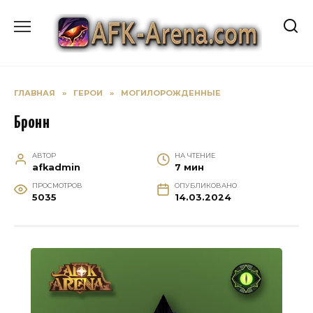
Перейти
к
содержанию
ГЛАВНАЯ
»
ГЕРОИ
»
МОГИЛОРОЖДЕННЫЕ
Бронн
АВТОР
НА ЧТЕНИЕ
afkadmin
7 мин
ПРОСМОТРОВ
ОПУБЛИКОВАНО
5035
14.03.2024