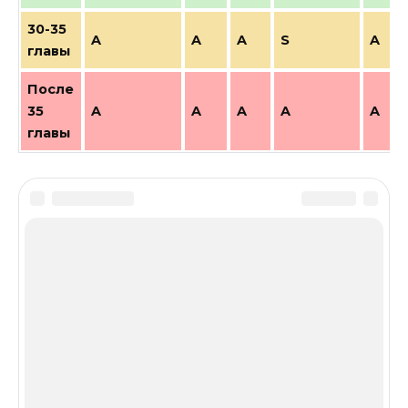
30-35
A
A
A
S
A
главы
После
35
A
A
A
A
A
главы
DPS
Возвышенные
Вторая линия
Дальний Бой
Могилорожденные
Сила
Оцените
(
3
оценки, среднее
3.67
из
5
)
статью