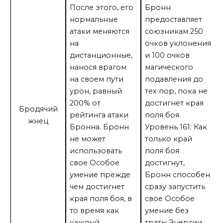
После этого, его
Бронн
нормальные
предоставляет
атаки меняются
союзникам 250
на
очков уклонения
дистанционные,
и 100 очков
нанося врагом
магического
на своем пути
подавления до
урон, равный
тех пор, пока не
200% от
достигнет края
Бродячий
рейтинга атаки
поля боя.
жнец
Бронна. Бронн
Уровень 161: Как
не может
только край
использовать
поля боя
свое Особое
достигнут,
умение прежде
Бронн способен
чем достигнет
сразу запустить
края поля боя, в
свое Особое
то время как
умение без
каждый
траты Энергии.