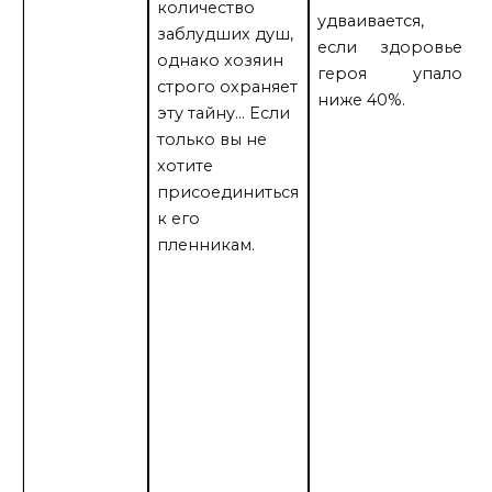
количество
удваивается,
н
заблудших душ,
если здоровье
о
однако хозяин
героя упало
ж
строго охраняет
ниже 40%.
н
эту тайну… Если
п
только вы не
а
хотите
п
присоединиться
п
к его
с
пленникам.
о
5
н
н
н
н
[
Е
в