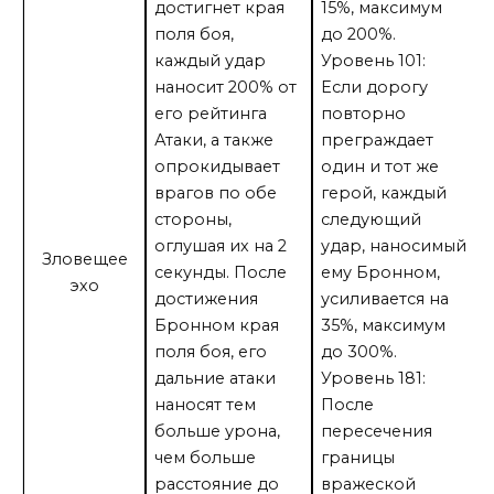
достигнет края
15%, максимум
поля боя,
до 200%.
каждый удар
Уровень 101:
наносит 200% от
Если дорогу
его рейтинга
повторно
Атаки, а также
преграждает
опрокидывает
один и тот же
врагов по обе
герой, каждый
стороны,
следующий
оглушая их на 2
удар, наносимый
Зловещее
секунды. После
ему Бронном,
эхо
достижения
усиливается на
Бронном края
35%, максимум
поля боя, его
до 300%.
дальние атаки
Уровень 181:
наносят тем
После
больше урона,
пересечения
чем больше
границы
расстояние до
вражеской