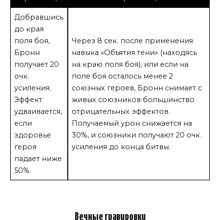
Добравшись
до края
поля боя,
Через 8 сек. после применения
Бронн
навыка «Объятия тени» (находясь
получает 20
на краю поля боя), или если на
очк.
поле боя осталось менее 2
усиления.
союзных героев, Бронн снимает с
Эффект
живых союзников большинство
удваивается,
отрицательных эффектов.
если
Получаемый урон снижается на
здоровье
30%, и союзники получают 20 очк.
героя
усиления до конца битвы.
падает ниже
50%.
Вечные гравировки