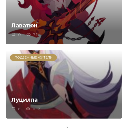
Лаватюн
0
7.1к.
ПОДЗЕМНЫЕ ЖИТЕЛИ
Луцилла
6
11.1к.