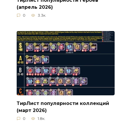
ТирЛист популярности героев
(апрель 2026)
0
3.3к.
ТирЛист популярности коллекций
(март 2026)
0
1.8к.