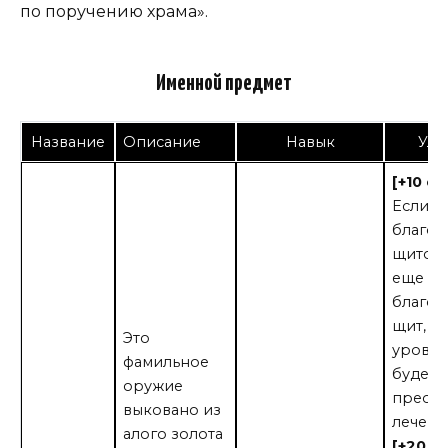
по поручению храма».
Именной предмет
Название
Описание
Навык
Улу
[+10 о
Если с
благо
щитом 
еще о
благос
щит, ча
Это
уровня
фамильное
будет
оружие
преобр
выковано из
лечени
алого золота
[+20 о