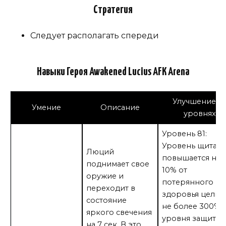
Стратегия
Следует располагать спереди
Навыки Героя Awakened Lucius AFK Arena
Улучшение н
Умение
Описание
уровнях
Уровень 81:
Уровень щита
Люций
повышается на
поднимает свое
10% от
оружие и
потерянного
переходит в
здоровья цели 
состояние
не более 300% 
яркого свечения
уровня защиты
на 7 сек. В это