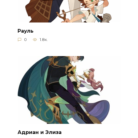
Рауль
0
1.8к.
Адриан и Элиза