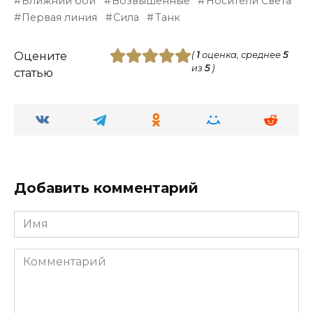
Ближний бой
Возвышенные
Носители Света
Первая линия
Сила
Танк
Оцените
(
1
оценка, среднее
5
из
5
)
статью
Добавить комментарий
Имя
Комментарий