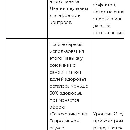
этого навыка
эффектов,
Люций неуязвим
которые снижа
для эффектов
энергию или не
контроля.
дают ее
восстанавливать
Если во время
использования
этого навыка у
союзника с
самой низкой
долей здоровья
осталось меньше
50% здоровья,
применяется
эффект
«Телохранитель».
Уровень 21: Удар
В противном
при котором
случае
разрушается