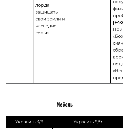
получа
лорда
физиче
защищать
пробит
свои земли и
[+40 о
наследие
Приме
семьи.
«Божес
сияния
сбрасы
время
подгот
«Непо
предан
Мебель
Украсить 3/9
Украсить 9/9