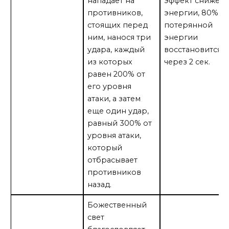
нападает на
эффект снижен
противников,
энергии, 80% о
стоящих перед
потерянной
ним, нанося три
энергии
удара, каждый
восстановится
из которых
через 2 сек.
равен 200% от
его уровня
атаки, а затем
еще один удар,
равный 300% от
уровня атаки,
который
отбрасывает
противников
назад.
Божественный
свет