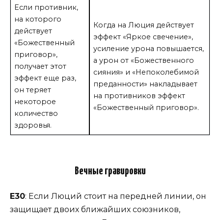
Если противник,
на которого
Когда на Люция действует
действует
эффект «Яркое свечение»,
«Божественный
усиление урона повышается,
приговор»,
а урон от «Божественного
получает этот
сияния» и «Непоколебимой
эффект еще раз,
преданности» накладывает
он теряет
на противников эффект
некоторое
«Божественный приговор».
количество
здоровья.
Вечные гравировки
Е30
: Если Люций стоит на передней линии, он
защищает двоих ближайших союзников,