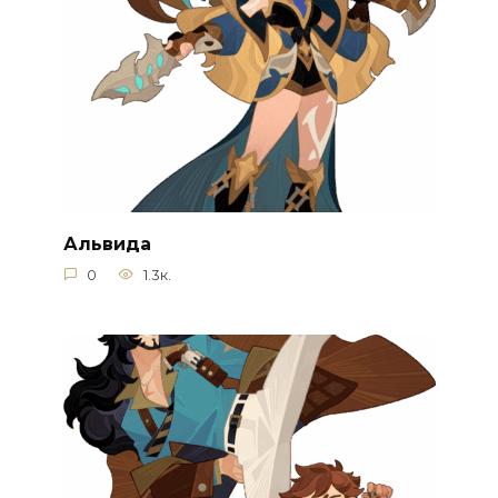
Альвида
0
1.3к.