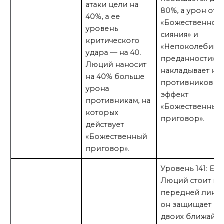
атаки цели на
80%, а урон от
40%, а ее
«Божественног
уровень
сияния» и
критического
«Непоколебимо
удара — на 40.
преданности»
Люций наносит
накладывает на
на 40% больше
противников
урона
эффект
противникам, на
«Божественный
которых
приговор».
действует
«Божественный
приговор».
Уровень 141: Ес
Люций стоит на
передней линии
он защищает
двоих ближайш