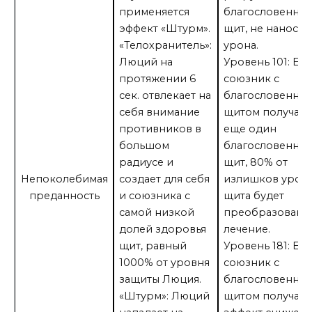
применяется
благословенны
эффект «Штурм».
щит, не наносит
«Телохранитель»:
урона.
Люций на
Уровень 101: Ес
протяжении 6
союзник с
сек. отвлекает на
благословенны
себя внимание
щитом получает
противников в
еще один
большом
благословенны
радиусе и
щит, 80% от
Непоколебимая
создает для себя
излишков уров
преданность
и союзника с
щита будет
самой низкой
преобразовано
долей здоровья
лечение.
щит, равный
Уровень 181: Ес
1000% от уровня
союзник с
защиты Люция.
благословенны
«Штурм»: Люций
щитом получает