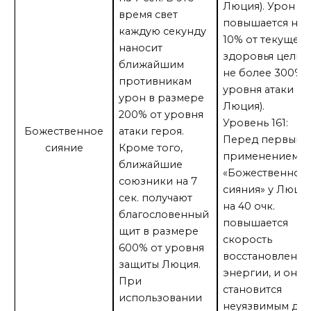
Люция). Урон
время свет
повышается на
каждую секунду
10% от текущег
наносит
здоровья цели 
ближайшим
не более 300% 
противникам
уровня атаки
урон в размере
Люция).
200% от уровня
Уровень 161:
Божественное
атаки героя.
Перед первым
сияние
Кроме того,
применением
ближайшие
«Божественног
союзники на 7
сияния» у Люци
сек. получают
на 40 очк.
благословенный
повышается
щит в размере
скорость
600% от уровня
восстановления
защиты Люция.
энергии, и он
При
становится
использовании
неуязвимым для