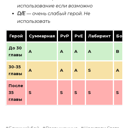
использование если возможно
D/E
— очень слабый герой. Не
использовать
Герой
Суммарная
PvP
PvE
Лабиринт
Босс
До 30
A
A
A
A
B
главы
30-35
A
A
A
S
A
главы
После
35
S
S
S
S
S
главы