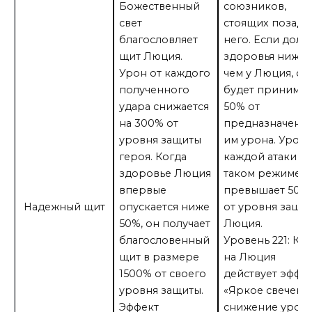
Божественный
союзников,
свет
стоящих позади
благословляет
него. Если доля
щит Люция.
здоровья ниже,
Урон от каждого
чем у Люция, он
полученного
будет принимат
удара снижается
50% от
на 300% от
предназначенн
уровня защиты
им урона. Урон 
героя. Когда
каждой атаки в
здоровье Люция
таком режиме н
впервые
превышает 500
Надежный щит
опускается ниже
от уровня защи
50%, он получает
Люция.
благословенный
Уровень 221: Ко
щит в размере
на Люция
1500% от своего
действует эффе
уровня защиты.
«Яркое свечение
Эффект
снижение урон