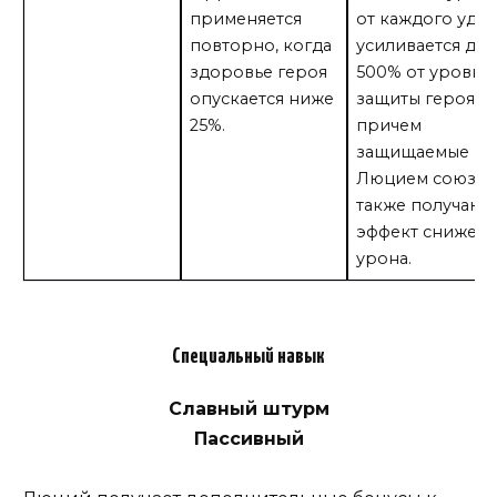
применяется
от каждого уда
повторно, когда
усиливается до
здоровье героя
500% от уровня
опускается ниже
защиты героя,
25%.
причем
защищаемые
Люцием союзн
также получают
эффект снижен
урона.
Специальный навык
Славный штурм
Пассивный