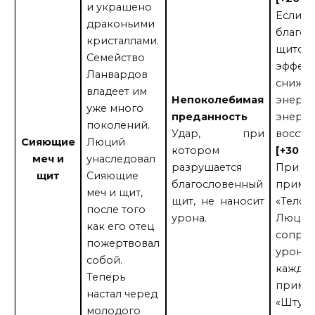
и украшено
Если с
драконьими
благо
кристаллами.
щитом 
Семейство
эффек
Ланвардов
сниже
владеет им
Непоколебимая
энерги
уже много
преданность
энерг
поколений.
Удар, при
восста
Сияющие
Люций
котором
[+30 о
меч и
унаследовал
разрушается
При к
щит
Сияющие
благословенный
приме
меч и щит,
щит, не наносит
«Телох
после того
урона.
Люций 
как его отец
сопро
пожертвовал
урону.
собой.
каждо
Теперь
приме
настал черед
«Штурм
молодого