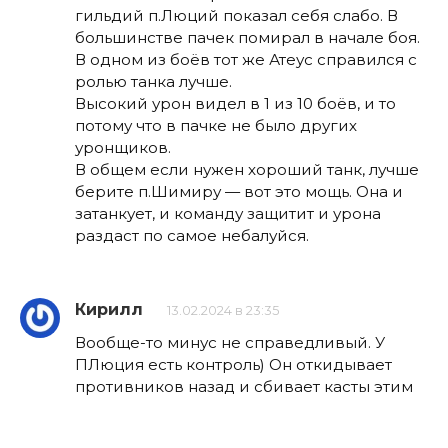
гильдий п.Люций показал себя слабо. В
большинстве пачек помирал в начале боя.
В одном из боёв тот же Атеус справился с
ролью танка лучше.
Высокий урон видел в 1 из 10 боёв, и то
потому что в пачке не было других
уронщиков.
В общем если нужен хороший танк, лучше
берите п.Шимиру — вот это мощь. Она и
затанкует, и команду защитит и урона
раздаст по самое небалуйся.
Кирилл
13.02.2024 в 23:35
Вообще-то минус не справедливый. У
ПЛюция есть контроль) Он откидывает
противников назад и сбивает касты этим