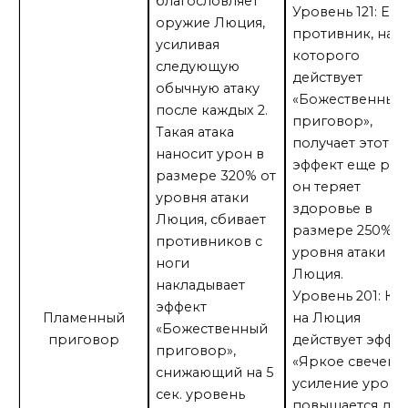
благословляет
Уровень 121: Есл
оружие Люция,
противник, на
усиливая
которого
следующую
действует
обычную атаку
«Божественный
после каждых 2.
приговор»,
Такая атака
получает этот
наносит урон в
эффект еще раз,
размере 320% от
он теряет
уровня атаки
здоровье в
Люция, сбивает
размере 250% о
противников с
уровня атаки
ноги
Люция.
накладывает
Уровень 201: Ко
эффект
Пламенный
на Люция
«Божественный
приговор
действует эффе
приговор»,
«Яркое свечение
снижающий на 5
усиление урона
сек. уровень
повышается до