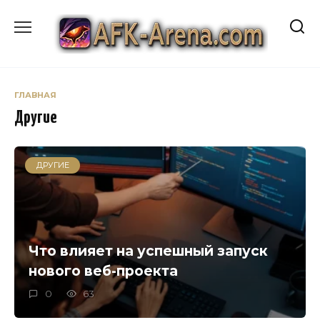
Перейти
к
содержанию
ГЛАВНАЯ
Другие
ДРУГИЕ
Что влияет на успешный запуск
нового веб-проекта
0
63