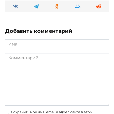
Пасьянс Косынка
0
48
Мора в Genshin Impact