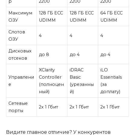
р
2200
2200
2200
Максимум
128 ГБ ECC
128 ГБ ECC
64 ГБ ECC
ОЗУ
UDIMM
UDIMM
UDIMM
Слотов
4
4
4
ОЗУ
Дисковых
до 8
до 4
до 4
отсеков
XClarity
iDRAC
iLO
Управлени
Controller
Basic
Essentials
е
(полноцен
(урезанны
(за
ный)
й)
доплату)
Сетевые
2x 1 Гбит
2x 1 Гбит
2x 1 Гбит
порты
Видите главное отличие? У конкурентов