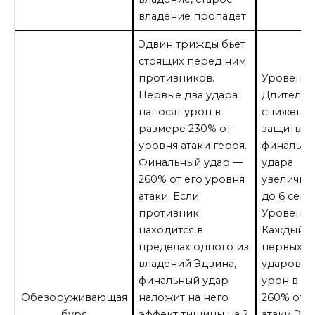
владение пропадет.
Эдвин трижды бьет
стоящих перед ним
противников.
Уровень 2
Первые два удара
Длительн
наносят урон в
снижени
размере 230% от
защиты о
уровня атаки героя.
финально
Финальный удар —
удара
260% от его уровня
увеличив
атаки. Если
до 6 сек.
противник
Уровень 1
находится в
Каждый и
пределах одного из
первых д
владений Эдвина,
ударов н
финальный удар
урон в р
Обезоруживающая
наложит на него
260% от 
буря
эффект тишины на 2
атаки Эдв