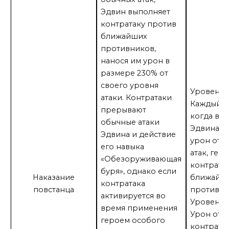
Эдвин выполняет
контратаку против
ближайших
противников,
нанося им урон в
размере 230% от
своего уровня
Уровень 1
атаки. Контратаки
Каждый 4-
прерывают
когда вл
обычные атаки
Эдвина с
Эдвина и действие
урон от 
его навыка
атак, гер
«Обезоруживающая
контрата
буря», однако если
Наказание
ближайш
контратака
повстанца
противни
активируется во
Уровень 2
время применения
Урон от
героем особого
контрата