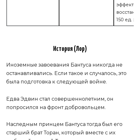
эффекта 
восстано
150 ед. э
История (Лор)
Иноземные завоевания Бантуса никогда не
останавливались. Если такое и случалось, это
была подготовка к следующей войне.
Едва Эдвин стал совершеннолетним, он
попросился на фронт добровольцем.
Наследным принцем Бантуса тогда был его
старший брат Торан, который вместе с их