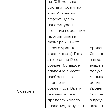
на 70% меньше
урона от обычных
атак. Активный
эффект: Эдвин
наносит урон
стоящим перед ним
противникам в
размере 250% от
своего уровня
Уровень 8
атаки 4 раз(а). После
Союзные 
этого он на 12 сек.
в предел
создает большое
владения
владение в месте
получают
наибольшего
меньше у
скопления
обычных а
союзников. Враги,
Уровень 1
Сюзерен
оказавшиеся в
Союзные 
пределах нового
в предел
владения, получают
владения