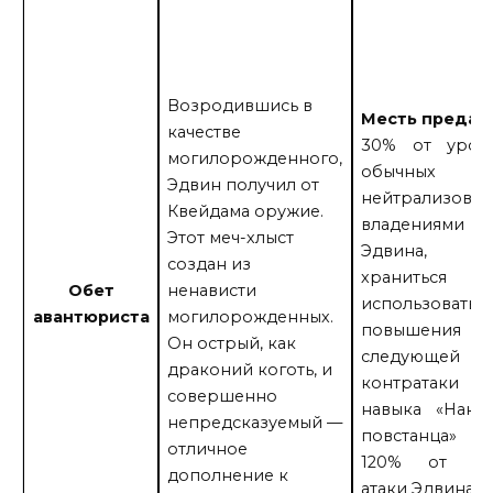
Возродившись в
Месть предат
качестве
30% от урон
могилорожденного,
обычных а
Эдвин получил от
нейтрализован
Квейдама оружие.
владениями
Этот меч-хлыст
Эдвина, б
создан из
хранитьс
Обет
ненависти
использоватьс
авантюриста
могилорожденных.
повышения у
Он острый, как
следующей
драконий коготь, и
контратак
совершенно
навыка «Наказ
непредсказуемый —
повстанца»
отличное
120% от ур
дополнение к
атаки Эдвина).