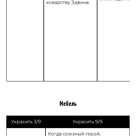
коварству Эдвина.
Мебель
Украсить 3/9
Украсить 9/9
Когда союзный герой,