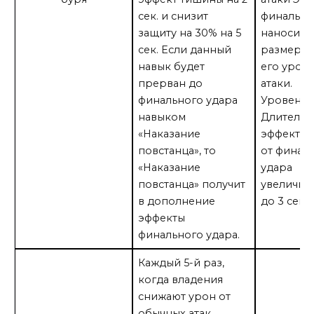
сек. и снизит
финальны
защиту на 30% на 5
наносит 
сек. Если данный
размере 
навык будет
его уров
прерван до
атаки.
финального удара
Уровень 1
навыком
Длительн
«Наказание
эффекта 
повстанца», то
от финал
«Наказание
удара
повстанца» получит
увеличив
в дополнение
до 3 сек.
эффекты
финального удара.
Каждый 5-й раз,
когда владения
снижают урон от
обычных атак,