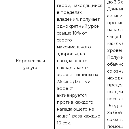
до 3.5 сек
герой, находящийся
Данный э
в пределах
активиру
владения, получает
против к
однократный урон
нападающ
свыше 10% от
чаще 1 ра
своего
каждые 8 
максимального
Уровень 2
здоровья, на
Получив 
Королевская
нападающего
обычной 
услуга
накладывается
союзный 
эффект тишины на
находящи
2.5 сек. Данный
пределах
эффект
владения
активируется
восстана
против каждого
15 ед. эне
нападающего не
За бой к
чаще 1 раза каждые
союзник 
10 сек.
помощью 