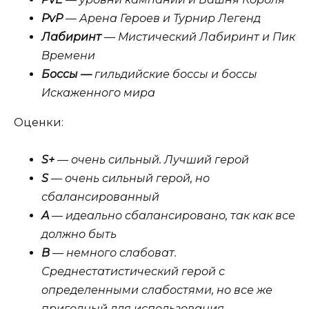
PvP
— Арена Героев и Турнир Легенд
Лабиринт
— Мистический Лабиринт и Пик
Времени
Боссы —
гильдийские боссы и боссы
Искаженного мира
Оценки:
S+
— очень сильный. Лучший герой
S
— очень сильный герой, но
сбалансированный
A
— идеально сбалансировано, так как все
должно быть
B
— немного слабоват.
Среднестатистический герой с
определенными слабостями, но все же
пригодный для использования