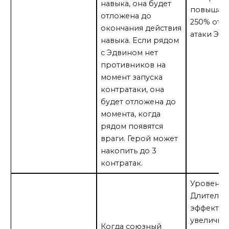
навыка, она будет
повышает
отложена до
250% от 
окончания действия
атаки Эдв
навыка. Если рядом
с Эдвином нет
противников на
момент запуска
контратаки, она
будет отложена до
момента, когда
рядом появятся
враги. Герой может
накопить до 3
контратак.
Уровень 1
Длительн
эффекта 
увеличив
Когда союзный