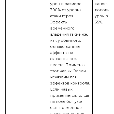
урон в размере
наносят
300% от уровня
дополни
атаки героя.
урон в р
Эффекты
35%.
временного
владения такие же,
как у обычного,
однако данные
эффекты не
складываются
вместе. Применяя
этот навык, Эдвин
неуязвим для
эффектов контроля.
Если навык
применяется, когда
на поле боя уже
есть временное
владение, старое