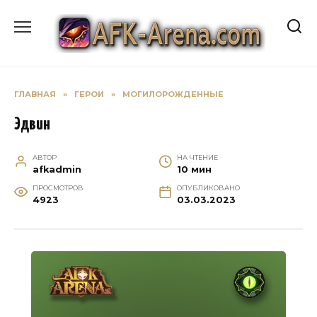
Перейти
к
содержанию
ГЛАВНАЯ
»
ГЕРОИ
»
МОГИЛОРОЖДЕННЫЕ
Эдвин
АВТОР
НА ЧТЕНИЕ
afkadmin
10 мин
ПРОСМОТРОВ
ОПУБЛИКОВАНО
4923
03.03.2023