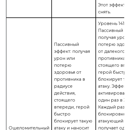
Этот эффект н
снять.
Уровень 141:
Пассивный эф
получая урон
Пассивный
потерю здоро
эффект: получая
от далекого
урон или
противника,
потерю
стоящего впе
здоровья от
герой быстро
противника в
блокирует та
радиусе
атаку. Эффект
действия,
активировать
стоящего
один раз в 3 с
впереди, герой
Каждый раз п
быстро
блокировке
блокирует такую
атакующий
Ошеломительный
атаку и наносит
получает оди