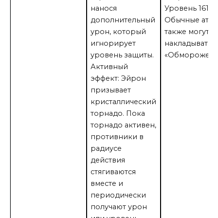
нанося
Уровень 161:
дополнительный
Обычные атак
урон, который
также могут
игнорирует
накладывать
уровень защиты.
«Обморожени
Активный
эффект: Эйрон
призывает
кристаллический
торнадо. Пока
торнадо активен,
противники в
радиусе
действия
стягиваются
вместе и
периодически
получают урон