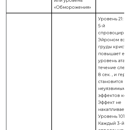
или уровень
«Обморожения»
Уровень 21: К
5-й
спровоциров
Эйроном взр
груды криста
повышает его
уровень атаки
течение след
8 сек. , и геро
становится
неуязвимым д
эффектов кон
Эффект не
накапливается
Уровень 101:
Каждый 3-й