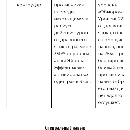
контрудар
противникам
уровень
впереди,
«Обморожени
находящимся в
Уровень 221: 
радиусе
от драконьег
действия, урон
языка, нанес
от драконьего
с помощью эт
языка в размере
навыка, повы
350% от уровня
на 75%. При
атаки Эйрона.
блокировке
Эффект может
ближайшего
активироваться
противника э
один раз в 3 сек.
навык отбрас
его назад и
ненадолго
оглушает.
Специальный навык