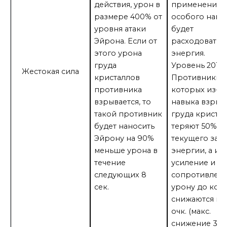
действия, урон в
применении
размере 400% от
особого навы
уровня атаки
будет
Эйрона. Если от
расходоватьс
этого урона
энергия.
груда
Уровень 201:
Жестокая сила
кристаллов
Противники, 
противника
которых из-за
взрывается, то
навыка взрыв
такой противник
груда кристал
будет наносить
теряют 50% о
Эйрону на 90%
текущего зап
меньше урона в
энергии, а их
течение
усиление и
следующих 8
сопротивлен
сек.
урону до кон
снижаются на 
очк. (макс.
снижение 30 оч