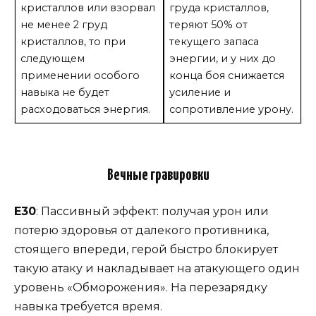
кристаллов или взорвал
груда кристаллов,
не менее 2 груд
теряют 50% от
кристаллов, то при
текущего запаса
следующем
энергии, и у них до
применении особого
конца боя снижается
навыка не будет
усиление и
расходоваться энергия.
сопротивление урону.
Вечные гравировки
Е30
: Пассивный эффект: получая урон или
потерю здоровья от далекого противника,
стоящего впереди, герой быстро блокирует
такую атаку и накладывает на атакующего один
уровень «Обморожения». На перезарядку
навыка требуется время.