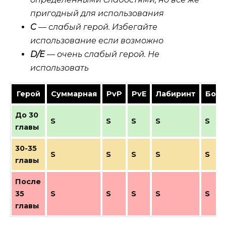
пригодный для использования
C
— слабый герой. Избегайте
использование если возможно
D/E
— очень слабый герой. Не
использовать
Герой
Суммарная
PvP
PvE
Лабиринт
Босс
До 30
S
S
S
S
S
главы
30-35
S
S
S
S
S
главы
После
35
S
S
S
S
S
главы