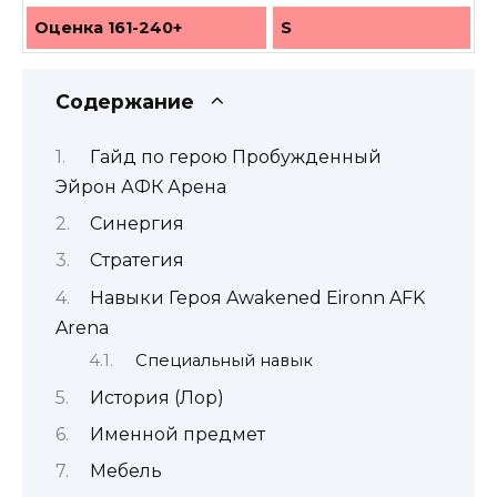
Оценка 161-240+
S
Содержание
Гайд по герою Пробужденный
Эйрон АФК Арена
Синергия
Стратегия
Навыки Героя Awakened Eironn AFK
Arena
Специальный навык
История (Лор)
Именной предмет
Мебель