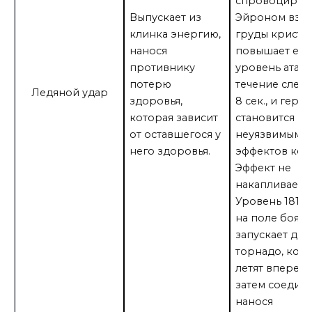
спровоциров
Выпускает из
Эйроном взр
клинка энергию,
груды криста
нанося
повышает его
противнику
уровень атаки
потерю
течение след
Ледяной удар
здоровья,
8 сек., и геро
которая зависит
становится
от оставшегося у
неуязвимым д
него здоровья.
эффектов кон
Эффект не
накапливается
Уровень 181: 
на поле боя, 
запускает два
торнадо, кот
летят вперед, 
затем соединя
нанося