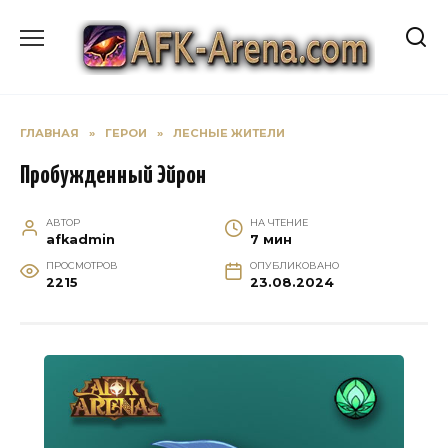
Перейти
к
содержанию
ГЛАВНАЯ
»
ГЕРОИ
»
ЛЕСНЫЕ ЖИТЕЛИ
Пробужденный Эйрон
АВТОР
НА ЧТЕНИЕ
afkadmin
7 мин
ПРОСМОТРОВ
ОПУБЛИКОВАНО
2215
23.08.2024