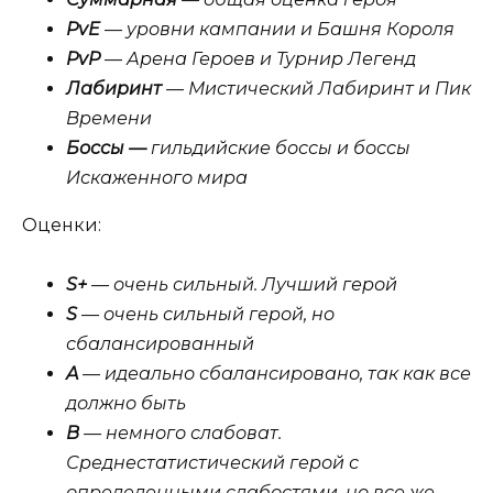
PvE
— уровни кампании и Башня Короля
PvP
— Арена Героев и Турнир Легенд
Лабиринт
— Мистический Лабиринт и Пик
Времени
Боссы —
гильдийские боссы и боссы
Искаженного мира
Оценки:
S+
— очень сильный. Лучший герой
S
— очень сильный герой, но
сбалансированный
A
— идеально сбалансировано, так как все
должно быть
B
— немного слабоват.
Среднестатистический герой с
определенными слабостями, но все же