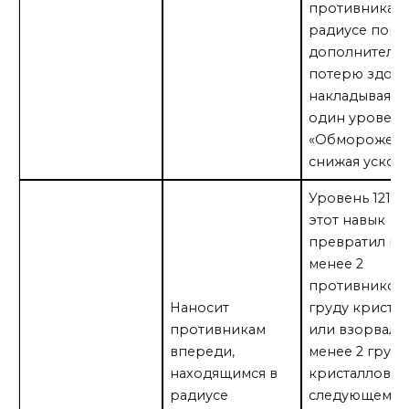
противникам 
радиусе пор
дополнитель
потерю здоро
накладывая н
один уровень
«Обморожени
снижая ускор
Уровень 121: 
этот навык
превратил не
менее 2
противников 
Наносит
груду криста
противникам
или взорвал 
впереди,
менее 2 груд
находящимся в
кристаллов, т
радиусе
следующем