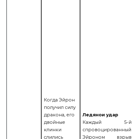
8
Когда Эйрон
получил силу
дракона, его
Ледянои удар
двойные
Каждый 5-й
клинки
спровоцированный
слились
Эйроном взрыв