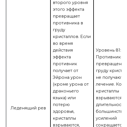
второго уровня
этого эффекта
превращает
противника в
груду
кристаллов. Если
во время
действия
Уровень 81:
эффекта
Противники,
противник
превращенны
получает от
груду кристал
Эйрона урон
не получают
(кроме урона от
лечение. Когд
драконьего
кристаллы
языка) или
взрываются,
потерю
длительность
Леденящий рев
здоровья,
большинства 
кристаллы
усилений
взрываются,
сокращается.