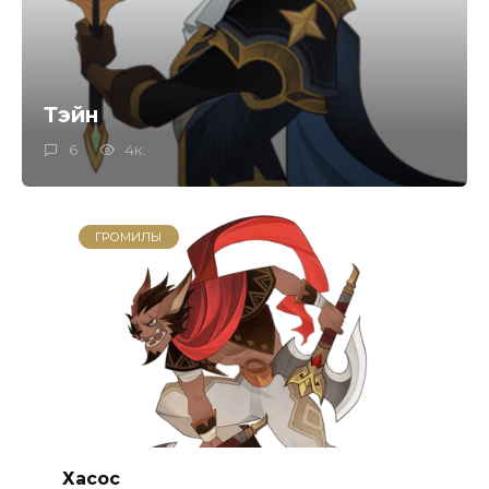
Тэйн
6
4к.
ГРОМИЛЫ
Хасос