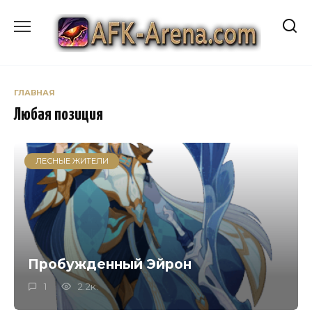
Перейти
к
содержанию
ГЛАВНАЯ
Любая позиция
ЛЕСНЫЕ ЖИТЕЛИ
Пробужденный Эйрон
1
2.2к.