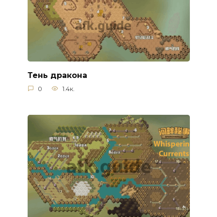
Тень дракона
0
1.4к.