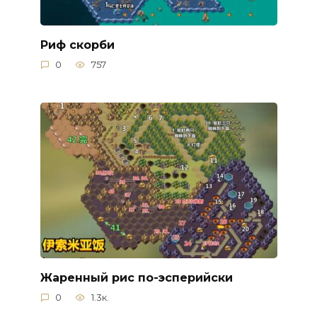
Риф скорби
0
757
Жаренный рис по-эсперийски
0
1.3к.