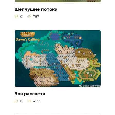
Шепчущие потоки
0
787
Зов рассвета
0
4.7к.