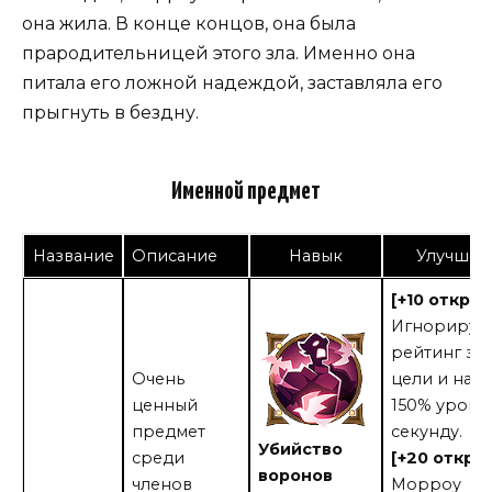
она жила. В конце концов, она была
прародительницей этого зла. Именно она
питала его ложной надеждой, заставляла его
прыгнуть в бездну.
Именной предмет
Название
Описание
Навык
Улучшен
[+10 откры
Игнорируе
рейтинг за
Очень
цели и нан
ценный
150% урона
предмет
секунду.
Убийство
среди
[+20 откры
воронов
членов
Морроу