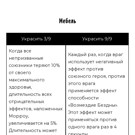
Мебель
Украсить 3/9
Украсить 9/9
Когда все
Каждый раз, когда враг
непризванные
использует негативный
союзники теряют 10%
эффект против
от своего
союзного героя, против
максимального
этого врага
здоровья,
применяется эффект
длительность всех
способности
отрицательных
«Возмездие Бездны».
эффектов, наложенных
Этот эффект может
Морроу,
применяться против
увеличивается на 5%.
одного врага раз в 4
Длительность может
секунды.