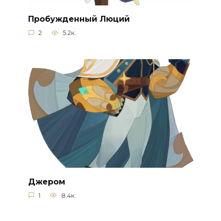
Пробужденный Люций
2
5.2к.
Джером
1
8.4к.