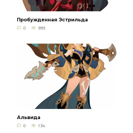
Пробужденная Эстрильда
0
995
Альвида
0
1.3к.