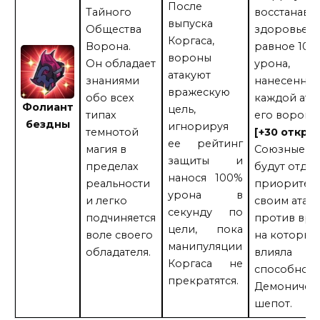
После
Тайного
восстанавл
выпуска
Общества
здоровье,
Коргаса,
Ворона.
равное 100
вороны
Он обладает
урона,
атакуют
знаниями
нанесенно
вражескую
обо всех
каждой ата
Фолиант
цель,
типах
его вороны
бездны
игнорируя
темнотой
[+30 откры
ее рейтинг
магия в
Союзные ю
защиты и
пределах
будут отдав
нанося 100%
реальности
приоритет
урона в
и легко
своим атак
секунду по
подчиняется
против вра
цели, пока
воле своего
на которые
манипуляции
обладателя.
влияла
Коргаса не
способност
прекратятся.
Демоничес
шепот.