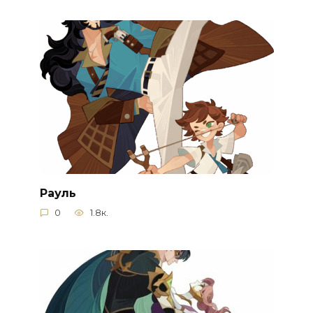
Рауль
0
1.8к.