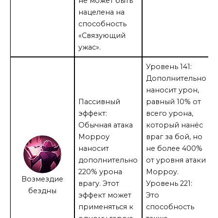
не может быть
нацелена на
способность
«Связующий
ужас».
Уровень 141:
Дополнительно
наносит урон,
Пассивный
равный 10% от
эффект:
всего урона,
Обычная атака
который нанёс
Морроу
враг за бой, но
наносит
не более 400%
дополнительно
от уровня атаки
220% урона
Морроу.
Возмездие
врагу. Этот
Уровень 221:
бездны
эффект может
Это
применяться к
способность