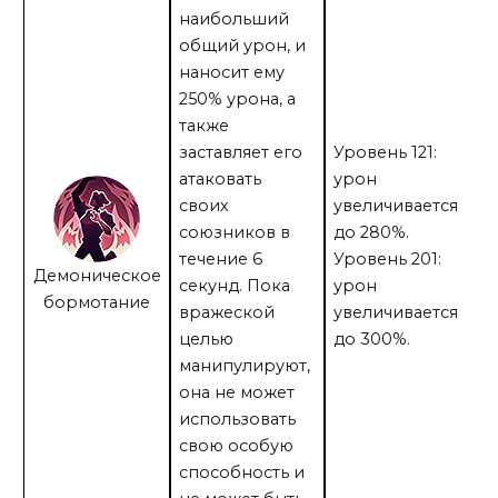
наибольший
общий урон, и
наносит ему
250% урона, а
также
заставляет его
Уровень 121:
атаковать
урон
своих
увеличивается
союзников в
до 280%.
течение 6
Уровень 201:
Демоническое
секунд. Пока
урон
бормотание
вражеской
увеличивается
целью
до 300%.
манипулируют,
она не может
использовать
свою особую
способность и