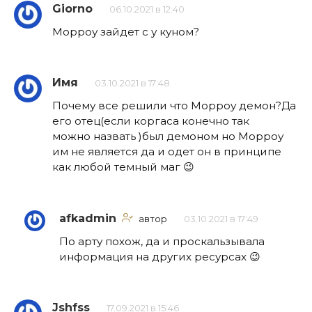
Giorno
06.10.2021 в 12:40
Морроу зайдет с у куном?
Имя
03.10.2021 в 17:48
Почему все решили что Морроу демон?Да
его отец(если коргаса конечно так
можно назвать )был демоном но Морроу
им не является да и одет он в принципе
как любой темный маг 😉
afkadmin
автор
03.10.2021 в 17:49
По арту похож, да и проскальзывала
информация на других ресурсах 😉
Jshfss
17.09.2021 в 15:46