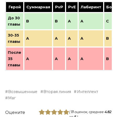
Герой
Суммарная
PvP
PvE
Лабиринт
Босс
До 30
B
B
A
A
C
главы
30-35
A
A
A
A
B
главы
После
35
A
A
A
A
B
главы
Возвышенные
Вторая линия
Интеллект
Маг
Оцените
(
11
оценок, среднее
4.82
из
5
)