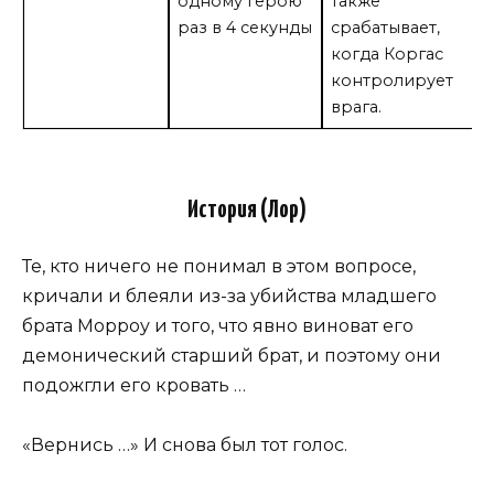
одному герою
также
раз в 4 секунды
срабатывает,
когда Коргас
контролирует
врага.
История (Лор)
Те, кто ничего не понимал в этом вопросе,
кричали и блеяли из-за убийства младшего
брата Морроу и того, что явно виноват его
демонический старший брат, и поэтому они
подожгли его кровать …
«Вернись …» И снова был тот голос.