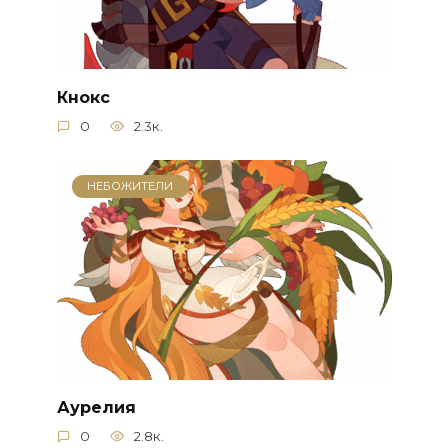
Кнокс
0
2.3к.
НЕБОЖИТЕЛИ
Аурелия
0
2.8к.