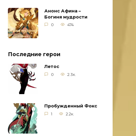
Анонс Афина –
Богиня мудрости
0
474
Последние герои
Летос
0
2.3к.
Пробужденный Фокс
1
2.2к.