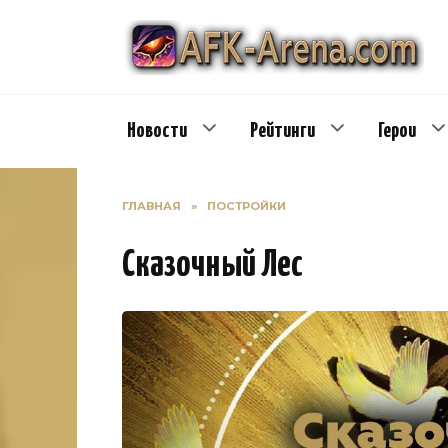
Перейти
к
содержанию
Новости
Рейтинги
Герои
ГЛАВНАЯ
»
ПОСТРОЙКИ
Сказочный Лес