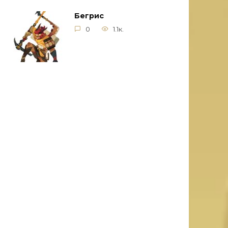
Бегрис
0
1.1к.