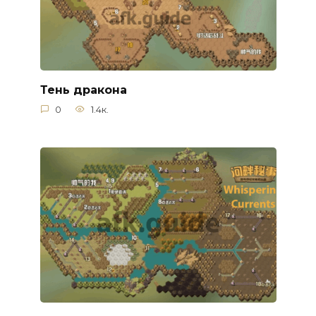
Тень дракона
0
1.4к.