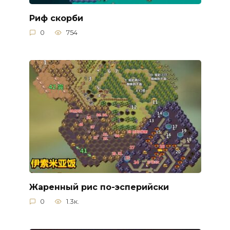
Риф скорби
0
754
Жаренный рис по-эсперийски
0
1.3к.