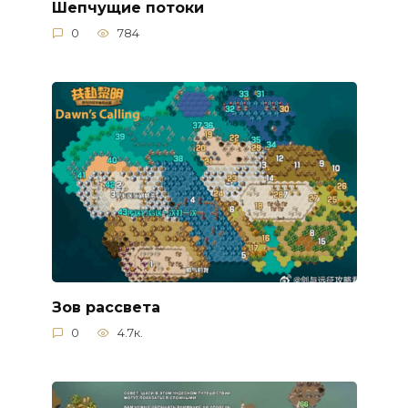
Шепчущие потоки
0
784
Зов рассвета
0
4.7к.