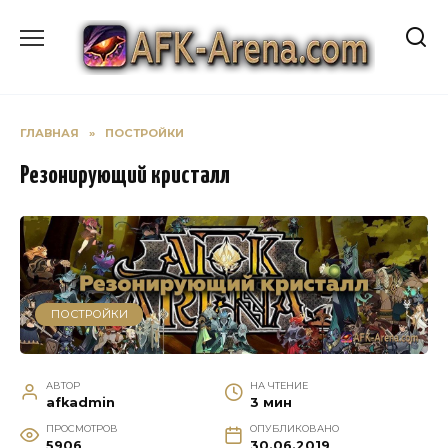
Перейти
к
содержанию
ГЛАВНАЯ
»
ПОСТРОЙКИ
Резонирующий кристалл
ПОСТРОЙКИ
АВТОР
НА ЧТЕНИЕ
afkadmin
3 мин
ПРОСМОТРОВ
ОПУБЛИКОВАНО
5906
30.06.2019