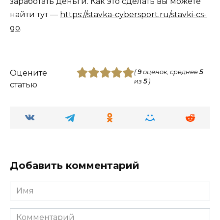
заработать деньги. Как это сделать вы можете
найти тут —
https://stavka-cybersport.ru/stavki-cs-
go
.
Оцените
(
9
оценок, среднее
5
из
5
)
статью
Добавить комментарий
Имя
Комментарий