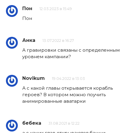
Пон
12.03.2023 в 15:49
Пон
Анка
13.07.2022 в 16:27
А гравировки связаны с определенным
уровнем кампании?
Novikum
19.04.2022 в 13:03
А с какой главы открывается корабль
героев? В котором можно поучить
анимированные аватарки
бебека
31.08.2021 в 12:22
а с каких глав открываются башни