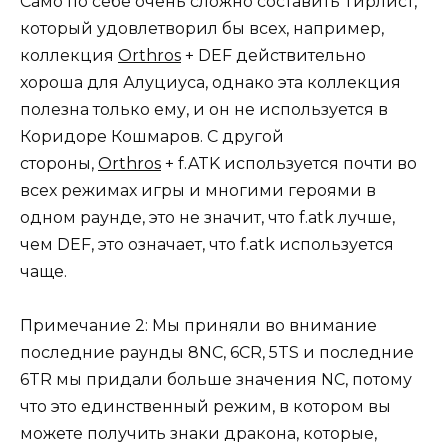
Само по себе очень сложно составить Тирлист,
который удовлетворил бы всех, например,
коллекция
Orthros
+ DEF действительно
хороша для Алуциуса, однако эта коллекция
полезна только ему, и он не используется в
Коридоре Кошмаров. С другой
стороны,
Orthros
+ f.ATK используется почти во
всех режимах игры и многими героями в
одном раунде, это не значит, что f.atk лучше,
чем DEF, это означает, что f.atk используется
чаще.
Примечание 2: Мы приняли во внимание
последние раунды 8NC, 6CR, 5TS и последние
6TR мы придали больше значения NC, потому
что это единственный режим, в котором вы
можете получить знаки дракона, которые,