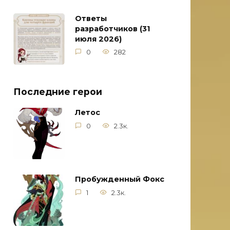
Ответы
разработчиков (31
июля 2026)
0
282
Последние герои
Летос
0
2.3к.
Пробужденный Фокс
1
2.3к.