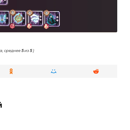
а, среднее
5
из
5
)
й