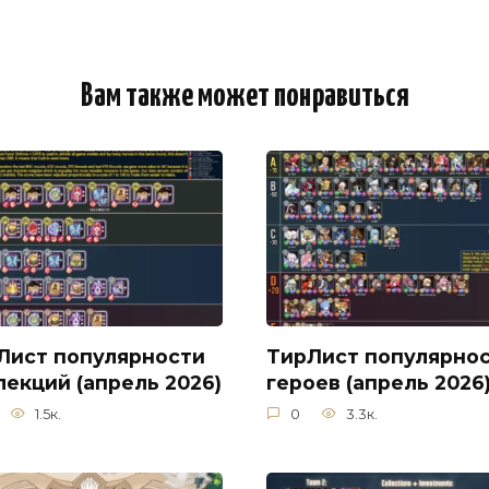
Вам также может понравиться
Лист популярности
ТирЛист популярно
лекций (апрель 2026)
героев (апрель 2026
1.5к.
0
3.3к.