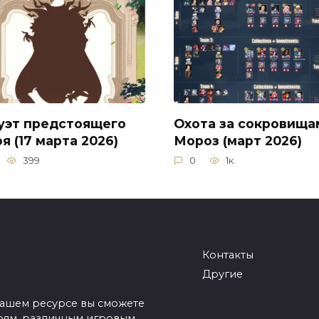
уэт предстоящего
Охота за сокровища
я (17 марта 2026)
Мороз (март 2026)
399
0
1к.
Контакты
Другие
нашем ресурсе вы сможете
оям, различным игровым