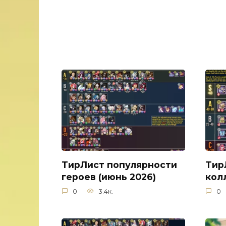
ТирЛист популярности
Тир
героев (июнь 2026)
кол
0
3.4к.
0