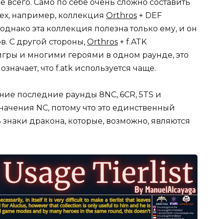
ше всего. Само по себе очень сложно составить
сех, например, коллекция
Orthros
+ DEF
однако эта коллекция полезна только ему, и он
в. С другой стороны,
Orthros
+ f.ATK
игры и многими героями в одном раунде, это
о означает, что f.atk используется чаще.
ие последние раунды 8NC, 6CR, 5TS и
ачения NC, потому что это единственный
 знаки дракона, которые, возможно, являются