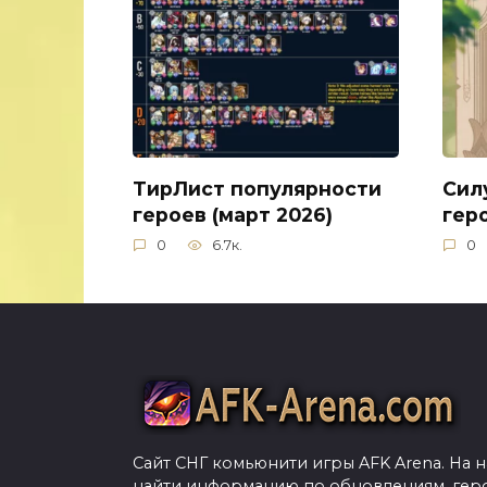
ТирЛист популярности
Сил
героев (март 2026)
геро
0
6.7к.
0
Сайт СНГ комьюнити игры AFK Arena. На 
найти информацию по обновлениям, гер