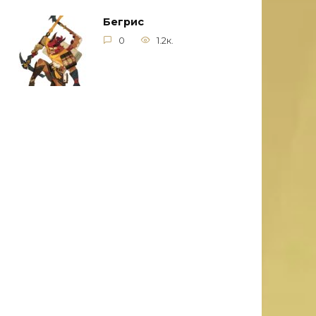
Бегрис
0
1.2к.