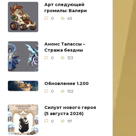
Арт следующей
громилы: Валери
0
45
Анонс Талассы –
Стража бездны
0
123
Обновление 1.200
0
102
Силуэт нового героя
(5 августа 2026)
0
117