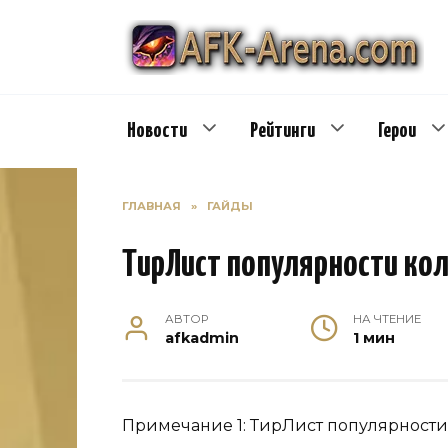
Перейти
к
содержанию
Новости
Рейтинги
Герои
ГЛАВНАЯ
»
ГАЙДЫ
ТирЛист популярности ко
АВТОР
НА ЧТЕНИЕ
afkadmin
1 мин
Примечание 1: ТирЛист популярности 