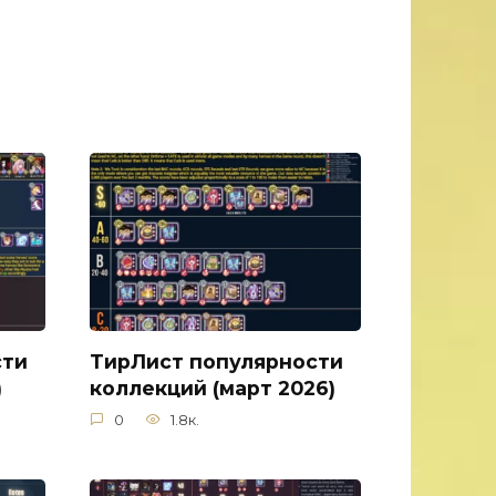
сти
ТирЛист популярности
)
коллекций (март 2026)
0
1.8к.