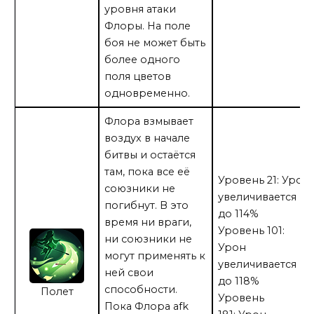
уровня атаки
Флоры. На поле
боя не может быть
более одного
поля цветов
одновременно.
Флора взмывает
воздух в начале
битвы и остаётся
там, пока все её
Уровень 21: Урон
союзники не
увеличивается
погибнут. В это
до 114%
время ни враги,
Уровень 101:
ни союзники не
Урон
могут применять к
увеличивается
ней свои
до 118%
способности.
Полет
Уровень
Пока Флора afk