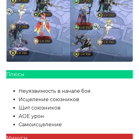
Плюсы
Неуязвимость в начале боя
Исцеление союзников
Щит союзников
АОЕ урон
Самоисцеление
Минусы