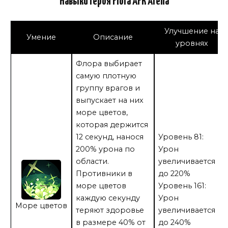
Навыки Героя Flora AFK Arena
Улучшение на
Умение
Описание
уровнях
Флора выбирает
самую плотную
группу врагов и
выпускает на них
море цветов,
которая держится
12 секунд, нанося
Уровень 81:
200% урона по
Урон
области.
увеличивается
Противники в
до 220%
море цветов
Уровень 161:
каждую секунду
Урон
Море цветов
теряют здоровье
увеличивается
в размере 40% от
до 240%