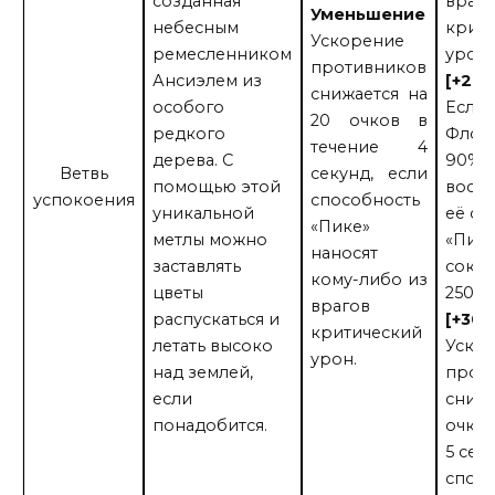
созданная
враг
Уменьшение
небесным
крит
Ускорение
ремесленником
урон
противников
Ансиэлем из
[+20 
снижается на
особого
Если 
20 очков в
редкого
Флор
течение 4
дерева. С
90% 
Ветвь
секунд, если
помощью этой
восст
успокоения
способность
уникальной
её сп
«Пике»
метлы можно
«Пик
наносят
заставлять
сокра
кому-либо из
цветы
250%.
врагов
распускаться и
[+30 
критический
летать высоко
Уско
урон.
над землей,
прот
если
снижа
понадобится.
очков
5 сек
спос