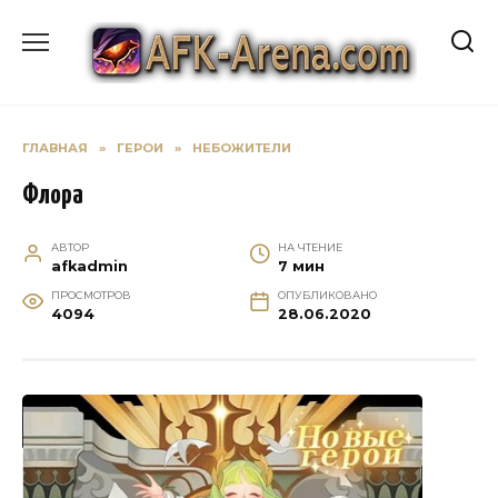
Перейти
к
содержанию
ГЛАВНАЯ
»
ГЕРОИ
»
НЕБОЖИТЕЛИ
Флора
АВТОР
НА ЧТЕНИЕ
afkadmin
7 мин
ПРОСМОТРОВ
ОПУБЛИКОВАНО
4094
28.06.2020