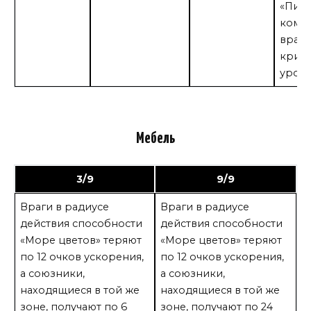
«Пике
кому-
враг
крит
урон
Мебель
3/9
9/9
Враги в радиусе
Враги в радиусе
действия способности
действия способности
«Море цветов» теряют
«Море цветов» теряют
по 12 очков ускорения,
по 12 очков ускорения,
а союзники,
а союзники,
находящиеся в той же
находящиеся в той же
зоне, получают по 6
зоне, получают по 24