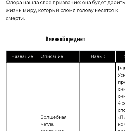
Флора нашла свое призвание: она будет дарить
жизнь миру, который сломя голову несется к
смерти.
Именной предмет
Название
Описание
Навык
Ул
[+10 
Уско
прот
снижа
очков
4 сек
спос
Волшебная
«Пике
метла,
кому-