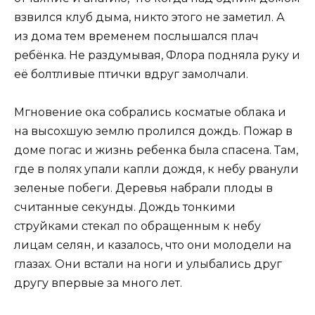
взвился клуб дыма, никто этого не заметил. А
из дома тем временем послышался плач
ребёнка. Не раздумывая, Флора подняла руку и
её болтливые птички вдруг замолчали.
Мгновение ока собрались косматые облака и
на высохшую землю пролился дождь. Пожар в
доме погас и жизнь ребенка была спасена. Там,
где в полях упали капли дождя, к небу рванули
зеленые побеги. Деревья набрали плоды в
считанные секунды. Дождь тонкими
струйками стекал по обращенным к небу
лицам селян, и казалось, что они молодели на
глазах. Они встали на ноги и улыбались друг
другу впервые за много лет.