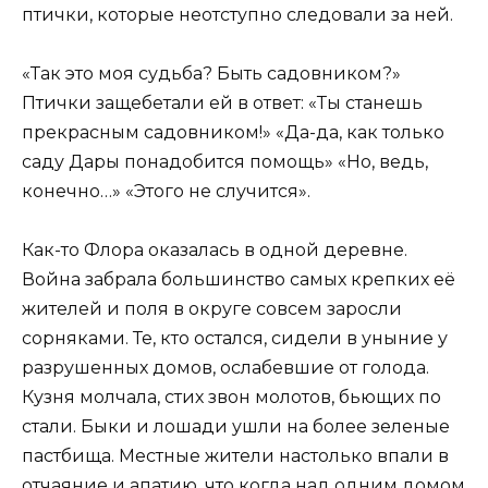
птички, которые неотступно следовали за ней.
«Так это моя судьба? Быть садовником?»
Птички защебетали ей в ответ: «Ты станешь
прекрасным садовником!» «Да-да, как только
саду Дары понадобится помощь» «Но, ведь,
конечно…» «Этого не случится».
Как-то Флора оказалась в одной деревне.
Война забрала большинство самых крепких её
жителей и поля в округе совсем заросли
сорняками. Те, кто остался, сидели в уныние у
разрушенных домов, ослабевшие от голода.
Кузня молчала, стих звон молотов, бьющих по
стали. Быки и лошади ушли на более зеленые
пастбища. Местные жители настолько впали в
отчаяние и апатию, что когда над одним домом