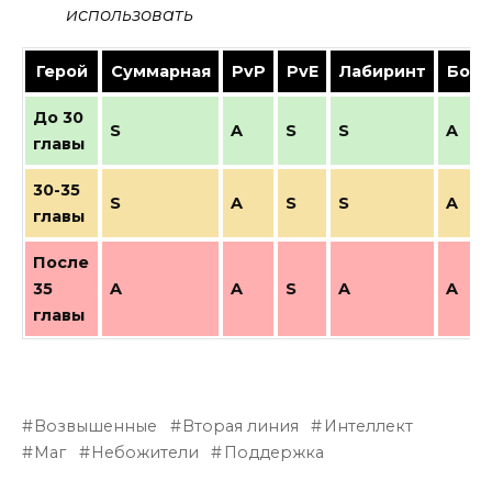
использовать
Герой
Суммарная
PvP
PvE
Лабиринт
Босс
До 30
S
A
S
S
A
главы
30-35
S
A
S
S
A
главы
После
35
A
A
S
A
A
главы
Возвышенные
Вторая линия
Интеллект
Маг
Небожители
Поддержка