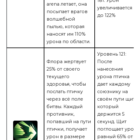
181: Урон
arena летает, она
увеличивается
посыпает врагов
до 122%
волшебной
пылью, которая
наносят им 110%
урона по области.
Уровень 121:
Флора жертвует
После
25% от своего
нанесения
текущего
урона птичка
здоровья, чтобы
дает каждому
послать птичку
союзнику на
через всё поле
своём пути щит,
битвы. Каждый
который
противник,
держится 5
попавший на пути
секунд. Щит
птички, получает
поглощает урон
урон в размере
равный 65% от