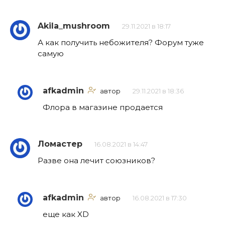
Akila_mushroom
29.11.2021 в 18:17
А как получить небожителя? Форум туже
самую
afkadmin
автор
29.11.2021 в 18:36
Флора в магазине продается
Ломастер
16.08.2021 в 14:47
Разве она лечит союзников?
afkadmin
автор
16.08.2021 в 17:30
еще как XD