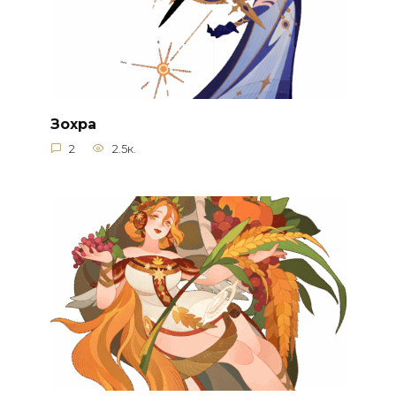
Зохра
2
2.5к.