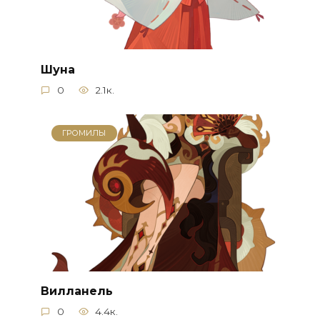
Шуна
0
2.1к.
ГРОМИЛЫ
Вилланель
0
4.4к.