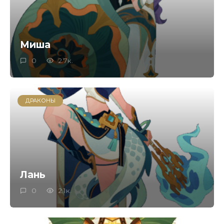
Миша
0
2.7к.
ДРАКОНЫ
Лань
0
2.1к.