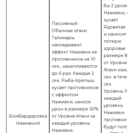
бы 2 уровня
Наживки, ег
кусает
Пассивный:
Ядовитая Р
Обычные атаки
и наносит
Талимары
потерю
накладывают
здоровья в
эффект Наживки на
размере 80
противников на 10
от Уровня
сек., накапливаются
Атаки кажд
до 6 раз. Каждые 2
сек. в течени
сек. Рыба-Крепыш
сек.
кусает противников
Уровень 101:
с эффектом
каждый
Наживки, нанося
уровень
урон в размере 50%
Наживки
Бомбардировка
от Уровня Атаки за
противники
Наживкой
каждый уровень
будут получа
Наживки.