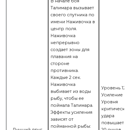
В начале боя
Талимара вызывает
своего спутника по
имени Наживочка в
центр поля.
Наживочка
непрерывно
создает зоны для
плавания на
стороне
противника.
Каждые 2 сек.
Наживочка
Уровень 121:
выбивает из воды
Усиление
рыбу, чтобы ее
Уровня
поймала Талимара.
критическо
Эффекты усиления
удара
зависят от
повышается
пойманной рыбы:
Лучший друг
20 очков.