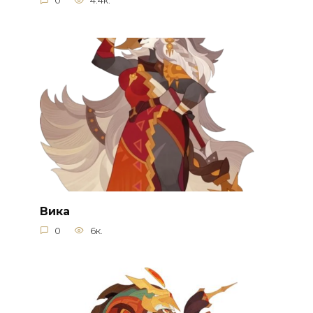
0
4.4к.
Вика
0
6к.