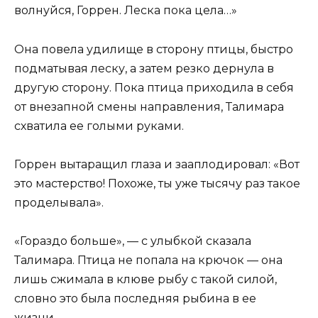
волнуйся, Горрен. Леска пока цела…»
Она повела удилище в сторону птицы, быстро
подматывая леску, а затем резко дернула в
другую сторону. Пока птица приходила в себя
от внезапной смены направления, Талимара
схватила ее голыми руками.
Горрен вытаращил глаза и зааплодировал: «Вот
это мастерство! Похоже, ты уже тысячу раз такое
проделывала».
«Гораздо больше», — с улыбкой сказала
Талимара. Птица не попала на крючок — она
лишь сжимала в клюве рыбу с такой силой,
словно это была последняя рыбина в ее
жизни…