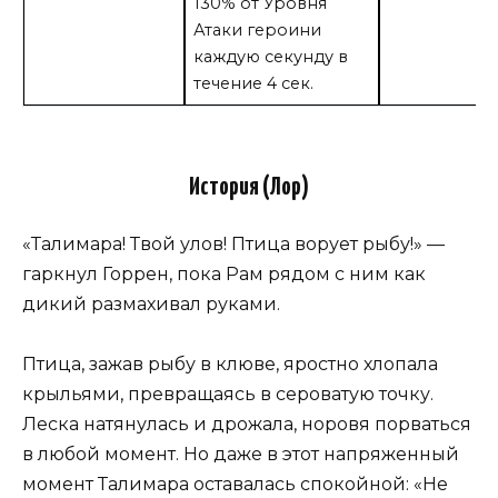
130% от Уровня
Атаки героини
каждую секунду в
течение 4 сек.
История (Лор)
«Талимара! Твой улов! Птица ворует рыбу!» —
гаркнул Горрен, пока Рам рядом с ним как
дикий размахивал руками.
Птица, зажав рыбу в клюве, яростно хлопала
крыльями, превращаясь в сероватую точку.
Леска натянулась и дрожала, норовя порваться
в любой момент. Но даже в этот напряженный
момент Талимара оставалась спокойной: «Не