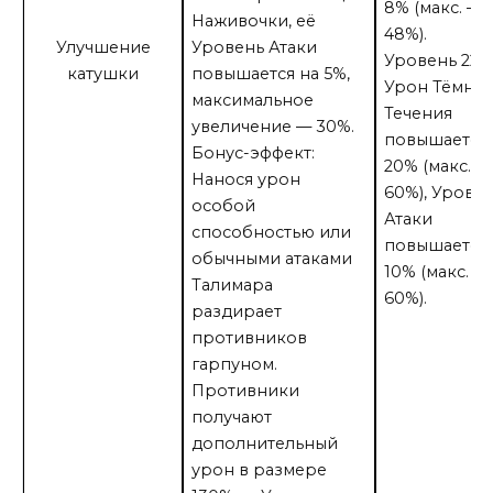
8% (макс. —
Наживочки, её
48%).
Улучшение
Уровень Атаки
Уровень 221:
катушки
повышается на 5%,
Урон Тёмно
максимальное
Течения
увеличение — 30%.
повышается 
Бонус-эффект:
20% (макс. —
Нанося урон
60%), Урове
особой
Атаки
способностью или
повышается 
обычными атаками
10% (макс. —
Талимара
60%).
раздирает
противников
гарпуном.
Противники
получают
дополнительный
урон в размере