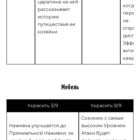
царапина на ней
когда
рассказывает
перем
историю
на
путешествия ее
опред
хозяйки.
дистан
Эффек
активи
каждые
Мебель
Украсить 3/9
Украсить 9/9
Союзник с самым
Наживка улучшается до
высоким Уровнем
Премиальной Наживки: за
Атаки будет