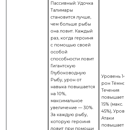
Пассивный: Удочка
Талимары
становится лучше,
чем больше рыбы
она ловит. Каждый
раз, когда героиня
с помощью своей
особой
способности ловит
Гигантскую
Глубоководную
Уровень 141:
Рыбу, урон от
рон Тёмног
навыка повышается
Течения
на 10%,
повышается 
максимальное
15% (макс. —
увеличение — 30%.
45%), Уровен
За каждую рыбу,
Атаки
которую героиня
повышается 
ловит при помощи