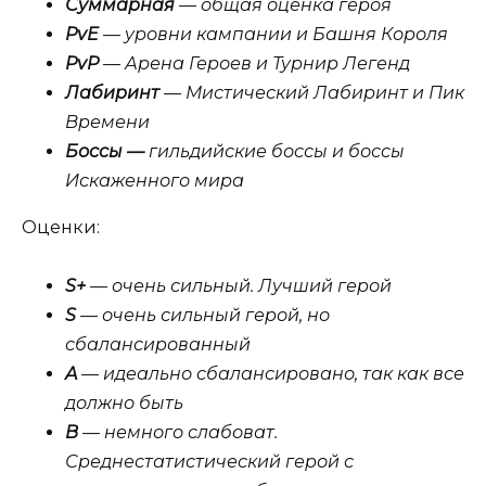
Суммарная
— общая оценка героя
PvE
— уровни кампании и Башня Короля
PvP
— Арена Героев и Турнир Легенд
Лабиринт
— Мистический Лабиринт и Пик
Времени
Боссы —
гильдийские боссы и боссы
Искаженного мира
Оценки:
S+
— очень сильный. Лучший герой
S
— очень сильный герой, но
сбалансированный
A
— идеально сбалансировано, так как все
должно быть
B
— немного слабоват.
Среднестатистический герой с