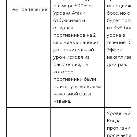
размере 500% от
неподвижн
Тёмное течение
Уровня Атаки,
босс, но он
отбрасывая и
будет получ
оглушая
на 35% боль
противников на 2
урона в
сек. Навык наносит
течение 10 с
дополнительный
Эффект
урон исходя из
накапливает
расстояния, на
до 2 раз.
которое
противники были
притянуты во время
начальной фазы
навыка.
Уровень 21:
Когда
противник
получает хот