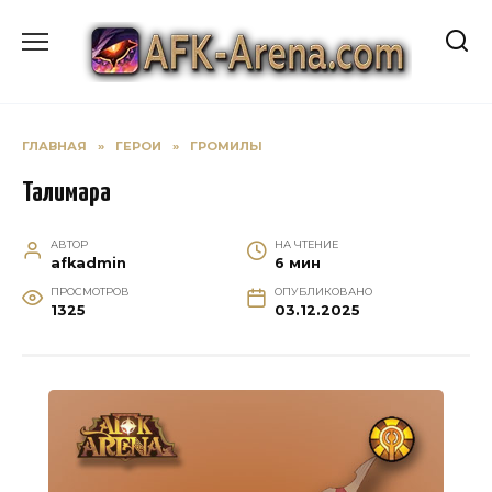
Перейти
к
содержанию
ГЛАВНАЯ
»
ГЕРОИ
»
ГРОМИЛЫ
Талимара
АВТОР
НА ЧТЕНИЕ
afkadmin
6 мин
ПРОСМОТРОВ
ОПУБЛИКОВАНО
1325
03.12.2025