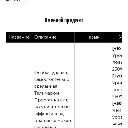
Именной предмет
Название
Описание
Навык
Улу
[+10 о
Урон 
повыша
230%.
Особая удочка,
[+20 о
самостоятельно
Урон 
сделанная
повыша
Талимарой.
260%.
Простая на вид,
[+30 о
но удивительно
Чем б
эффективная,
уровн
она также может
наживк
служить и