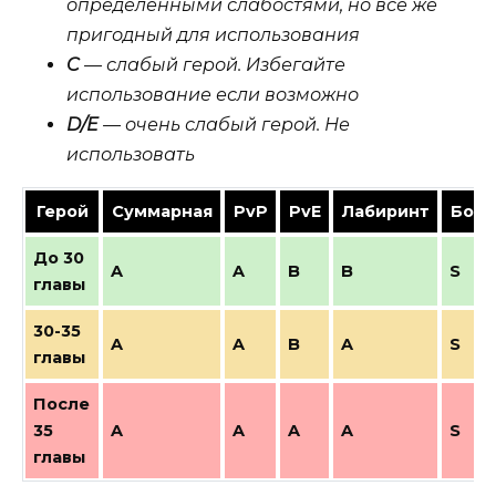
определенными слабостями, но все же
пригодный для использования
C
— слабый герой. Избегайте
использование если возможно
D/E
— очень слабый герой. Не
использовать
Герой
Суммарная
PvP
PvE
Лабиринт
Босс
До 30
A
A
B
B
S
главы
30-35
A
A
B
A
S
главы
После
35
A
A
A
A
S
главы