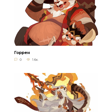
Горрен
0
1.6к.