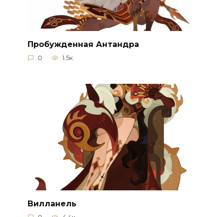
Пробужденная Антандра
0
1.5к.
Вилланель