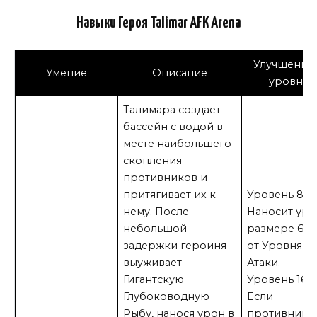
Навыки Героя Talimar AFK Arena
Улучшение 
Умение
Описание
уровнях
Талимара создает
бассейн с водой в
месте наибольшего
скопления
противников и
притягивает их к
Уровень 81:
нему. После
Наносит уро
небольшой
размере 60
задержки героиня
от Уровня
выуживает
Атаки.
Гигантскую
Уровень 161:
Глубоководную
Если
Рыбу, нанося урон в
противник 