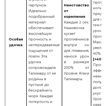
проти
гарпуном.
Неистовство
копитс
Идеально
от
предел
подобранный
кормления
для пл
материал
Каждые 2 сек.
тем бо
обеспечивает
Наживочка
урона 
высочайшую
кусает
против
Особая
прочность и
противников
Макс.
удочка
непередаваемые
внутри он
увелич
ощущения от
для плавания,
40%.
ловли. Эта
нанося урон
[+40 о
удочка
в размере
Проти
сопровождала
200% от
эффек
Талимару от ее
Уровня Атаки
нажив
родины в
Талимары.
получа
пустыне до
допол
бескрайнего
укусы 
моря. Каждая
Уровня
потертость и
каждый