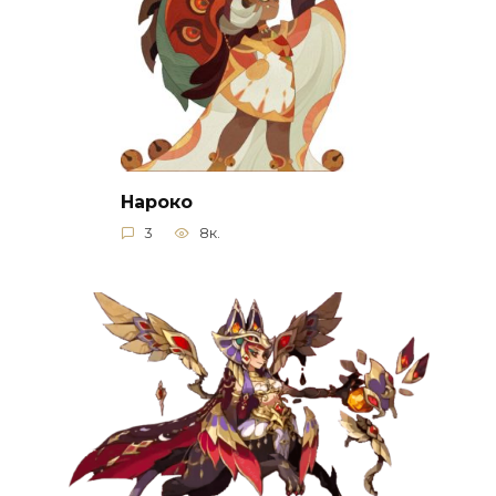
Нароко
3
8к.