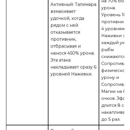
на 70% бол
Активный: Талимара
урона.
взмахивает
Уровень 181:
удочкой, когда
противнико
рядом с ней
4 уровнями
отказывается
Наживки за
противник,
каждый укус
отбрасывая и
рыбы
нанося 450% урона.
снижаются
Эта атака
Сопротивле
накладывает сразу 6
физическом
уровней Наживки.
урону и
Сопротивле
Магии на 6
очков. Эффе
длится 8 сек.
накапливает
до 5 раз.