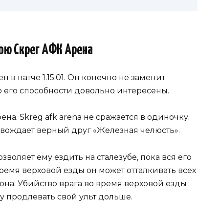
рою Скрег АФК Арена
н в патче 1.15.01. Он конечно не заменит
но его способности довольно интересены.
а. Skreg afk arena не сражается в одиночку.
овождает верный друг «Железная челюсть».
зволяет ему ездить на сталезубе, пока вся его
время верховой езды он может отталкивать всех
она. Убийство врага во время верховой езды
у продлевать свой ульт дольше.