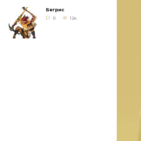
Бегрис
0
1.2к.