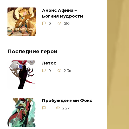
Анонс Афина –
Богиня мудрости
0
510
Последние герои
Летос
0
2.3к.
Пробужденный Фокс
1
2.2к.