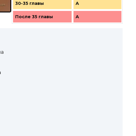
30-35 главы
A
После 35 главы
A
на
a