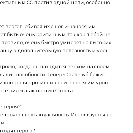
фективным CC против одной цели, особенно
ет врагов, сбивая их с ног и нанося им
ет быть очень критичным, так как любой не
 правило, очень быстро умирает на высоких
ванную дополнительную полезность и урон.
ролю, когда он находится верхом на своем
отали способности. Теперь Сталезуб бежит
м контроля противников и нанося им урон.
все виды атак против Скрега.
е героя?
не теряет свою актуальность. Используется во
и.
дходят герою?