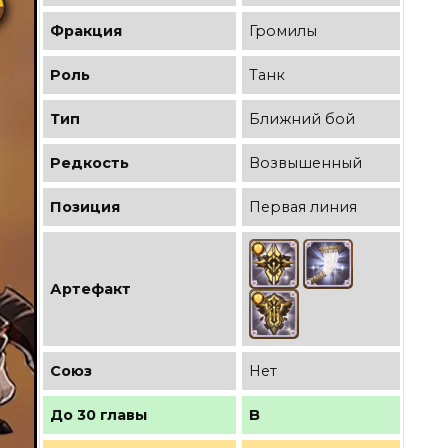
Фракция
Громилы
Роль
Танк
Тип
Ближний бой
Редкость
Возвышенный
Позиция
Первая линия
Артефакт
Союз
Нет
До 30 главы
B