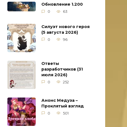
Обновление 1.200
0
63
Силуэт нового героя
(5 августа 2026)
0
96
Ответы
разработчиков (31
июля 2026)
0
252
Анонс Медуза –
Проклятый взгляд
0
501