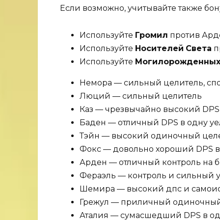
Если возможно, учитывайте также бо
Используйте
Громил
против Арде
Используйте
Носителей
Света
п
Используйте
Могилорожденны
Немора — сильный целитель, сп
Люций — сильный целитель
Каз — чрезвычайно высокий DPS
Баден — отличный DPS в одну уе
Тэйн — высокий одиночный цел
Фокс — довольно хороший DPS в
Арден — отличный контроль на б
Фераэль — контроль и сильный у
Шемира — высокий дпс и самои
Грежул — приличный одиночный 
Аталия — сумасшедший DPS в одн