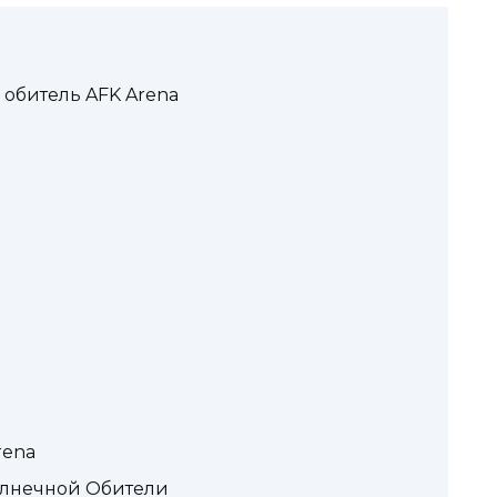
обитель AFK Arena
rena
олнечной Обители