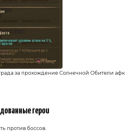
аграда за прохождение Солнечной Обители афк
дованные герои
ть против боссов.