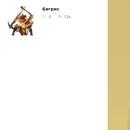
Бегрис
0
1.2к.