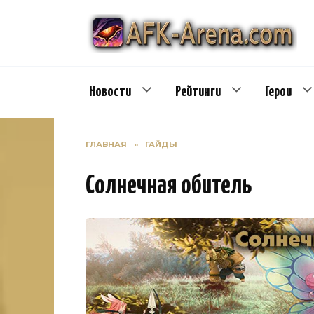
Перейти
к
содержанию
Новости
Рейтинги
Герои
ГЛАВНАЯ
»
ГАЙДЫ
Солнечная обитель