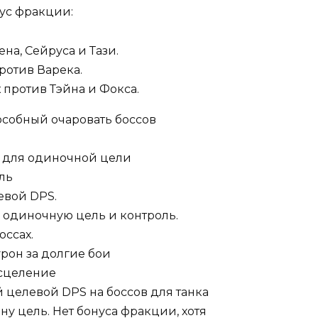
нус фракции:
на, Сейруса и Тази.
ротив Варека.
х
против Тэйна и Фокса.
особный очаровать боссов
 для одиночной цели
ль
евой DPS.
 одиночную цель и контроль.
оссах.
рон за долгие бои
сцеление
целевой DPS на боссов для танка
у цель. Нет бонуса фракции, хотя