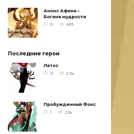
Анонс Афина –
Богиня мудрости
0
495
Последние герои
Летос
0
2.3к.
Пробужденный Фокс
1
2.2к.