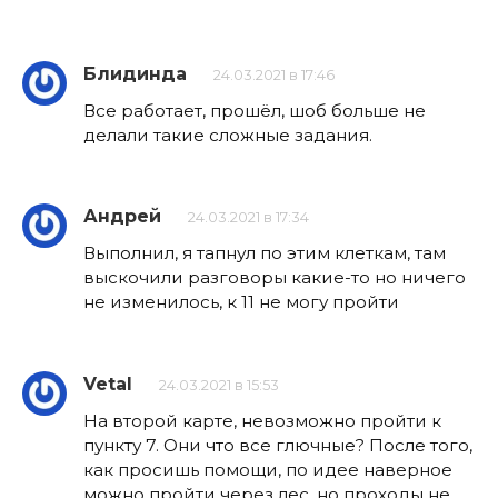
Блидинда
24.03.2021 в 17:46
Все работает, прошёл, шоб больше не
делали такие сложные задания.
Андрей
24.03.2021 в 17:34
Выполнил, я тапнул по этим клеткам, там
выскочили разговоры какие-то но ничего
не изменилось, к 11 не могу пройти
Vetal
24.03.2021 в 15:53
На второй карте, невозможно пройти к
пункту 7. Они что все глючные? После того,
как просишь помощи, по идее наверное
можно пройти через лес, но проходы не