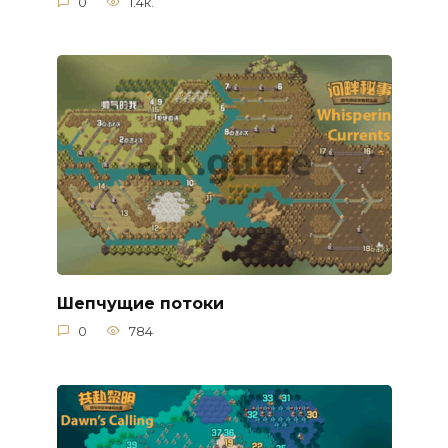
0
1.4к.
Шепчущие потоки
0
784