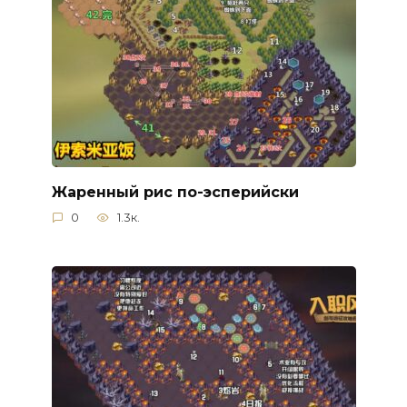
Жаренный рис по-эсперийски
0
1.3к.