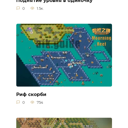
Поднятие уровня в одиночку
0
1.5к.
Риф скорби
0
754