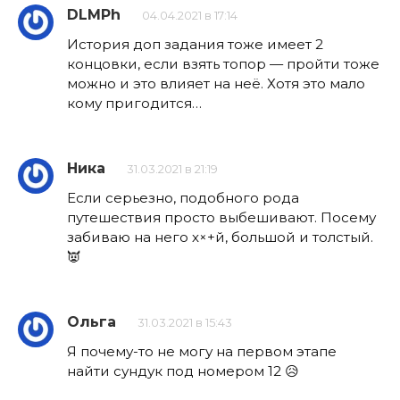
DLMPh
04.04.2021 в 17:14
История доп задания тоже имеет 2
концовки, если взять топор — пройти тоже
можно и это влияет на неё. Хотя это мало
кому пригодится…
Ника
31.03.2021 в 21:19
Если серьезно, подобного рода
путешествия просто выбешивают. Посему
забиваю на него х×+й, большой и толстый.
👿
Ольга
31.03.2021 в 15:43
Я почему-то не могу на первом этапе
найти сундук под номером 12 😥