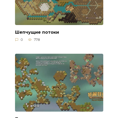
Шепчущие потоки
0
778