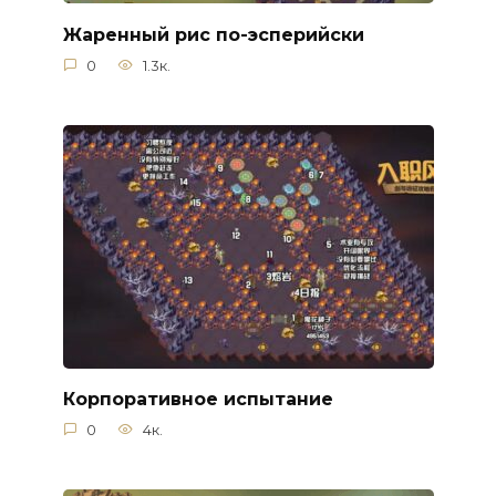
Жаренный рис по-эсперийски
0
1.3к.
Корпоративное испытание
0
4к.