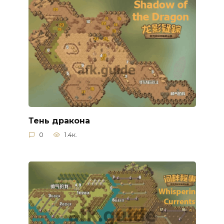
Тень дракона
0
1.4к.