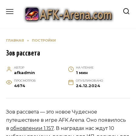
Перейти
к
содержанию
ГЛАВНАЯ
»
ПОСТРОЙКИ
Зов рассвета
АВТОР
НА ЧТЕНИЕ
afkadmin
1 мин
ПРОСМОТРОВ
ОПУБЛИКОВАНО
4674
24.12.2024
Зов рассвета — это новое Чудесное
путешествие в игре AFK Arena. Оно появилось
в
обновлении 1.157
. В наградах нас ждут 10