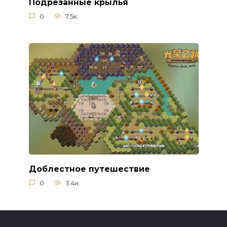
Подрезанные крылья
0
7.5к.
Доблестное путешествие
0
3.4к.