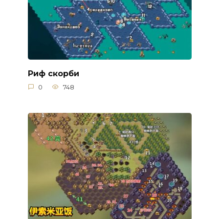
Риф скорби
0
748