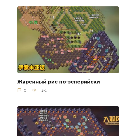
Жаренный рис по-эсперийски
0
1.3к.