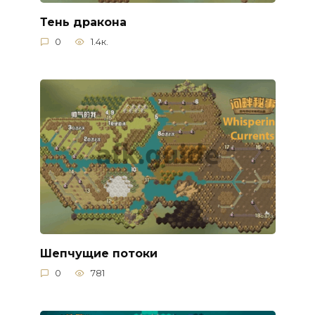
Тень дракона
0
1.4к.
Шепчущие потоки
0
781