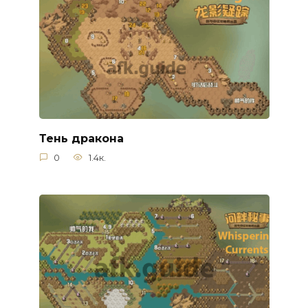
Тень дракона
0
1.4к.