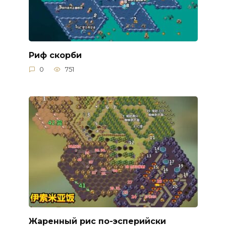
Риф скорби
0
751
Жаренный рис по-эсперийски