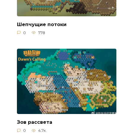
Шепчущие потоки
0
778
Зов рассвета
0
4.7к.