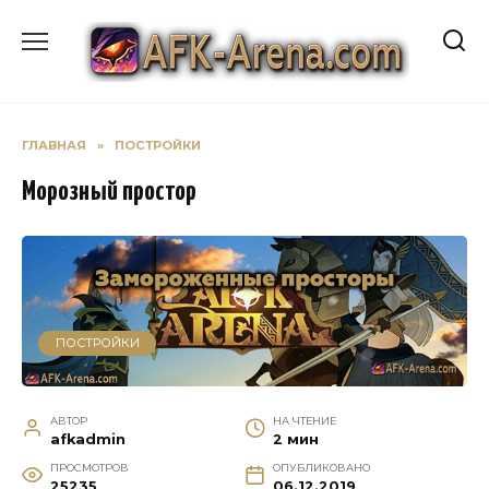
Перейти
к
содержанию
ГЛАВНАЯ
»
ПОСТРОЙКИ
Морозный простор
ПОСТРОЙКИ
АВТОР
НА ЧТЕНИЕ
afkadmin
2 мин
ПРОСМОТРОВ
ОПУБЛИКОВАНО
25235
06.12.2019