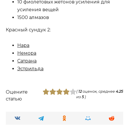
10 фиолетовых жетонов усиления для
усиления вещей
1500 алмазов
Красный сундук 2:
Нара
Немора
Сатрана
Эстрильда
Оцените
(
12
оценок, среднее
4.25
из
5
)
статью