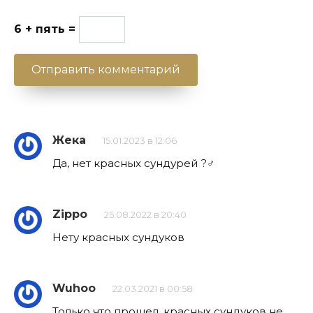
6 + пять =
Жека
15.01.2023 в 12:06
Да, нет красных сундурей ?‍♂️
Zippo
25.08.2022 в 20:40
Нету красных сундуков
Wuhoo
22.03.2021 в 00:58
Только что прошел, красных сундуков не