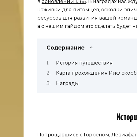
в
обновлении 1.168
. В наградах нас ж
наживки для питомцев, осколки эпич
ресурсов для развития вашей команды
а с нашим гайдом это сделать будет н
Содержание
История путешествия
Карта прохождения Риф скор
Награды
Истори
Попрощавшись с Горреном, Левиафан 