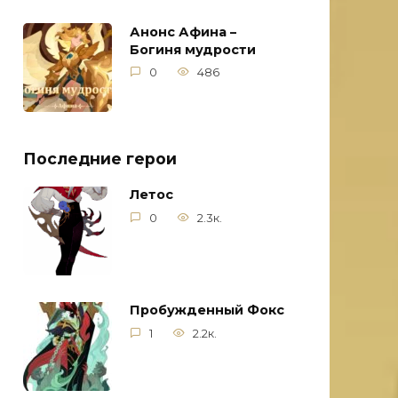
Анонс Афина –
Богиня мудрости
0
486
Последние герои
Летос
0
2.3к.
Пробужденный Фокс
1
2.2к.