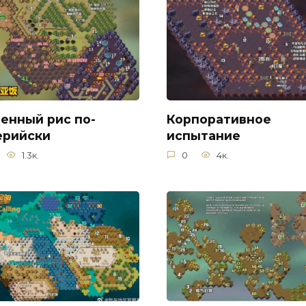
енный рис по-
Корпоративное
ерийски
испытание
1.3к.
0
4к.