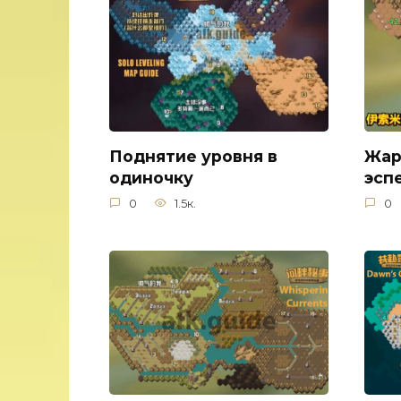
Поднятие уровня в
Жар
одиночку
эсп
0
1.5к.
0