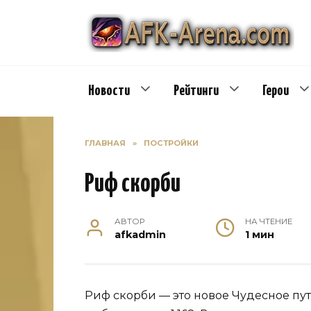
Перейти
к
содержанию
Новости
Рейтинги
Герои
ГЛАВНАЯ
»
ПОСТРОЙКИ
Риф скорби
АВТОР
НА ЧТЕНИЕ
afkadmin
1 мин
Риф скорби — это новое Чудесное пут