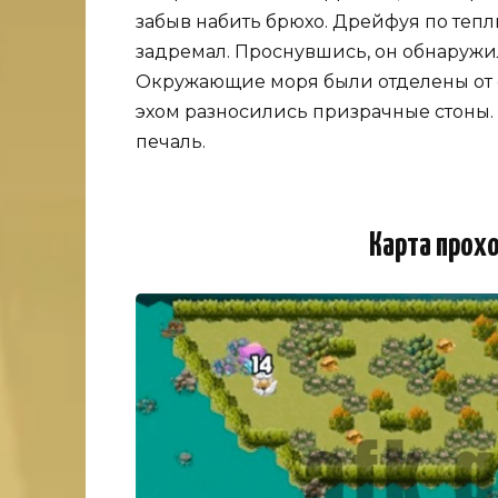
забыв набить брюхо. Дрейфуя по теп
задремал. Проснувшись, он обнаружил
Окружающие моря были отделены от о
эхом разносились призрачные стоны. К
печаль.
Карта прох