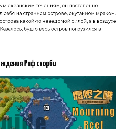
лым океанским течениям, он постепенно
 себя на странном острове, окутанном мраком.
строва какой-то неведомой силой, а в воздухе
азалось, будто весь остров погрузился в
ождения Риф скорби