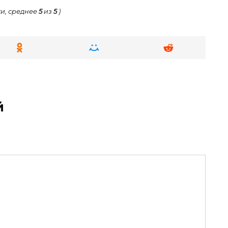
и, среднее
5
из
5
)
й