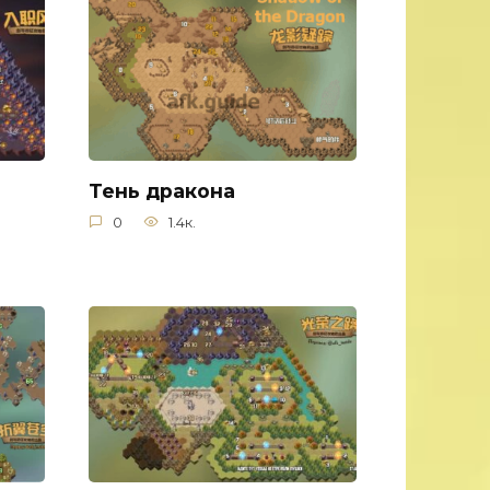
Тень дракона
0
1.4к.