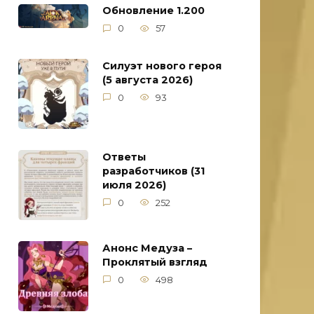
Обновление 1.200
0
57
Силуэт нового героя
(5 августа 2026)
0
93
Ответы
разработчиков (31
июля 2026)
0
252
Анонс Медуза –
Проклятый взгляд
0
498