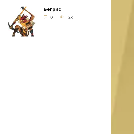
Бегрис
0
1.2к.