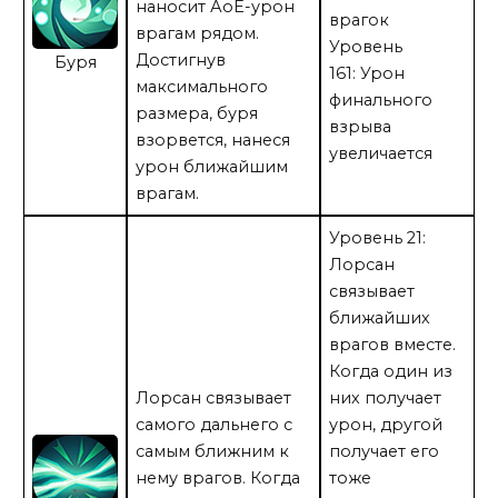
наносит АоЕ-урон
врагок
врагам рядом.
Уровень
Достигнув
Буря
161: Урон
максимального
финального
размера, буря
взрыва
взорвется, нанеся
увеличается
урон ближайшим
врагам.
Уровень 21:
Лорсан
связывает
ближайших
врагов вместе.
Когда один из
Лорсан связывает
них получает
самого дальнего с
урон, другой
самым ближним к
получает его
нему врагов. Когда
тоже