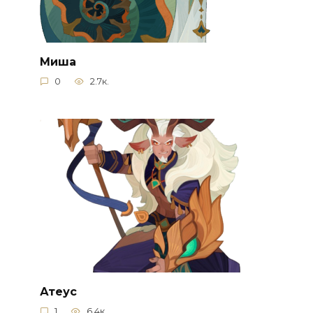
Миша
0
2.7к.
Атеус
1
6.4к.