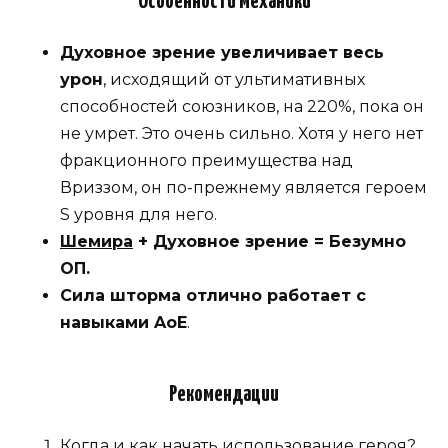
Особенности механики
Духовное зрение увеличивает весь
урон
, исходящий от ультимативных
способностей союзников, на 220%, пока он
не умрет. Это очень сильно. Хотя у него нет
фракционного преимущества над
Вриззом, он по-прежнему является героем
S уровня для него.
Шемира
+ Духовное зрение = Безумно
ОП.
Сила шторма отлично работает с
навыками AoE
.
Рекомендации
Когда и как начать использование героя?