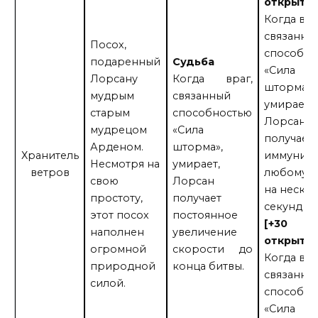
открытий
Когда вра
связанны
Посох,
способно
подаренный
Судьба
«Сила
Лорсану
Когда враг,
шторма»,
мудрым
связанный
умирает,
старым
способностью
Лорсан
мудрецом
«Сила
получает
Арденом.
шторма»,
Хранитель
иммуните
Несмотря на
умирает,
ветров
любому у
свою
Лорсан
на неско
простоту,
получает
секунд
этот посох
постоянное
[+30
наполнен
увеличение
открытий
огромной
скорости до
Когда вра
природной
конца битвы.
связанны
силой.
способно
«Сила