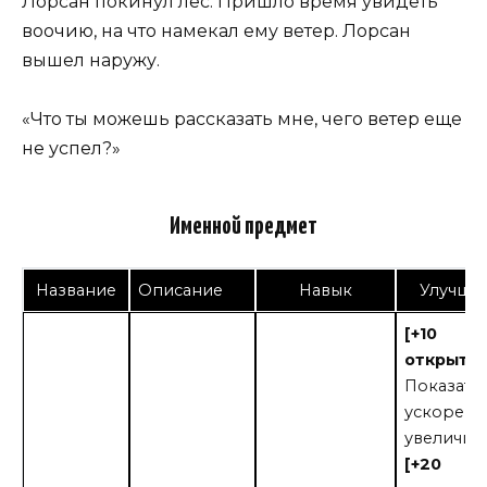
Лорсан покинул лес. Пришло время увидеть
воочию, на что намекал ему ветер. Лорсан
вышел наружу.
«Что ты можешь рассказать мне, чего ветер еще
не успел?»
Именной предмет
Название
Описание
Навык
Улучше
[+10
открытий
Показате
ускорени
увеличив
[+20