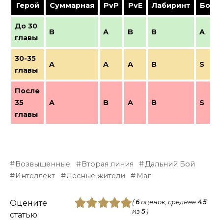
Герой
Суммарная
PvP
PvE
Лабиринт
Босс
До 30
B
A
B
B
A
главы
30-35
A
A
A
B
S
главы
После
35
A
B
A
B
S
главы
Возвышенные
Вторая линия
Дальний Бой
Интеллект
Лесные жители
Маг
Оцените
(
6
оценок, среднее
4.5
из
5
)
статью