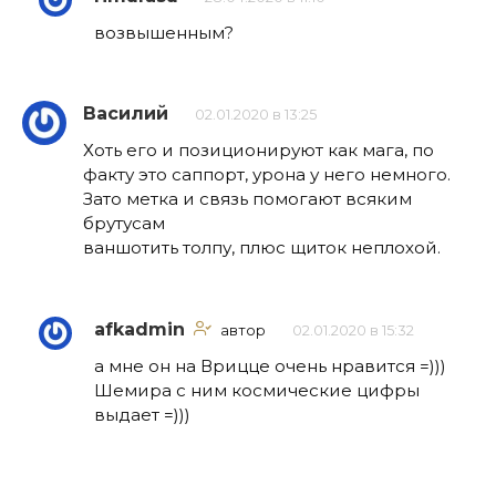
возвышенным?
Василий
02.01.2020 в 13:25
Хоть его и позиционируют как мага, по
факту это саппорт, урона у него немного.
Зато метка и связь помогают всяким
брутусам
ваншотить толпу, плюс щиток неплохой.
afkadmin
автор
02.01.2020 в 15:32
а мне он на Врицце очень нравится =)))
Шемира с ним космические цифры
выдает =)))