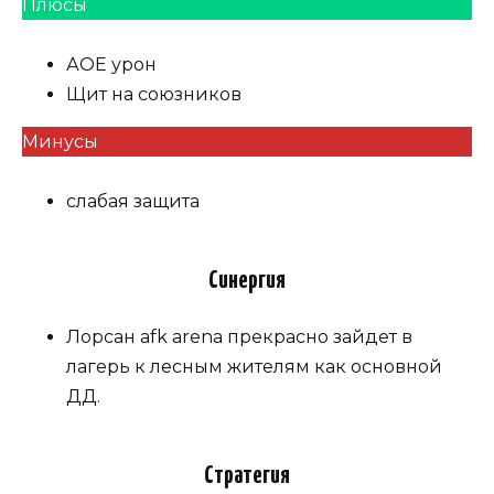
Плюсы
АОЕ урон
Щит на союзников
Минусы
слабая защита
Синергия
Лорсан afk arena прекрасно зайдет в
лагерь к лесным жителям как основной
ДД.
Стратегия