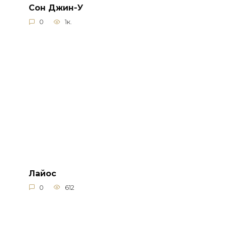
Сон Джин-У
0
1к.
Лайос
0
612