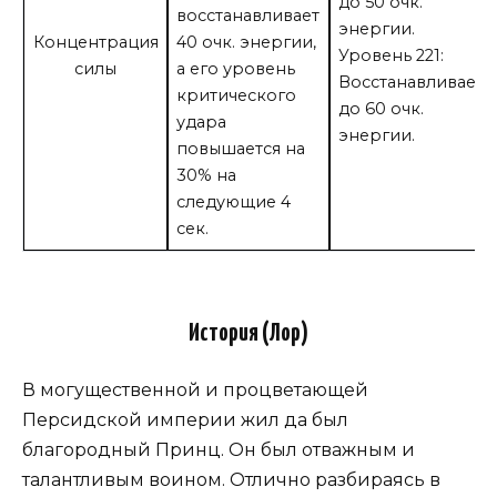
до 50 очк.
восстанавливает
энергии.
Концентрация
40 очк. энергии,
Уровень 221:
силы
а его уровень
Восстанавливает
критического
до 60 очк.
удара
энергии.
повышается на
30% на
следующие 4
сек.
История (Лор)
В могущественной и процветающей
Персидской империи жил да был
благородный Принц. Он был отважным и
талантливым воином. Отлично разбираясь в