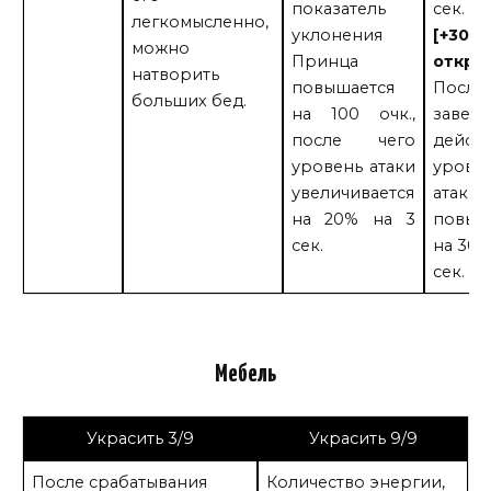
показатель
сек.
легкомысленно,
уклонения
[+30
можно
Принца
откры
натворить
повышается
После
больших бед.
на 100 очк.,
завер
после чего
дейст
уровень атаки
урове
увеличивается
атаки
на 20% на 3
повыш
сек.
на 30%
сек.
Мебель
Украсить 3/9
Украсить 9/9
После срабатывания
Количество энергии,