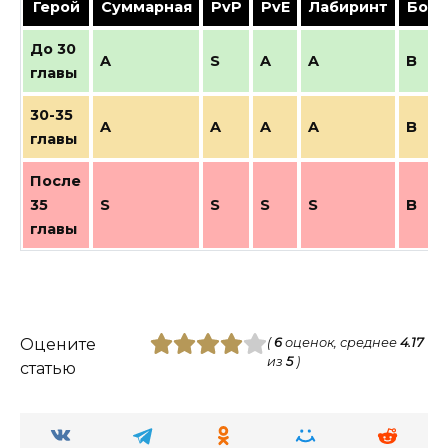
Герой
Суммарная
Pv
P
PvE
Лабиринт
Босс
До 30
A
S
A
A
B
главы
30-35
A
A
A
A
B
главы
После
35
S
S
S
S
B
главы
Оцените
(
6
оценок, среднее
4.17
из
5
)
статью