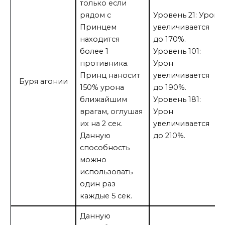
только если
рядом с
Уровень 21: Урон
Принцем
увеличивается
находится
до 170%.
более 1
Уровень 101:
противника.
Урон
Принц наносит
увеличивается
Буря агонии
150% урона
до 190%.
ближайшим
Уровень 181:
врагам, оглушая
Урон
их на 2 сек.
увеличивается
Данную
до 210%.
способность
можно
использовать
один раз
каждые 5 сек.
Данную