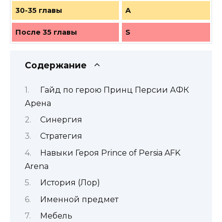
30-35 главы
A
После 35 главы
S
Содержание
Гайд по герою Принц Персии АФК
Арена
Синергия
Стратегия
Навыки Героя Prince of Persia AFK
Arena
История (Лор)
Именной предмет
Мебель