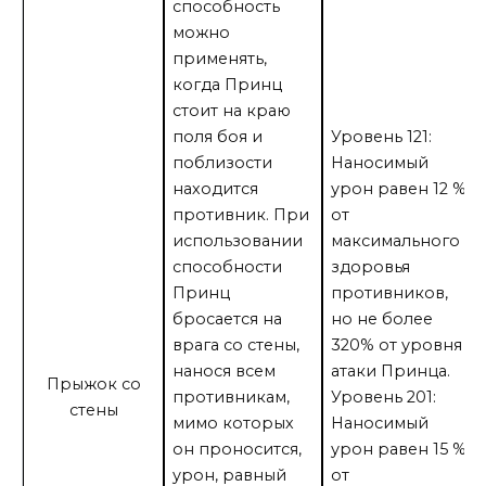
способность
можно
применять,
когда Принц
стоит на краю
поля боя и
Уровень 121:
поблизости
Наносимый
находится
урон равен 12 %
противник. При
от
использовании
максимального
способности
здоровья
Принц
противников,
бросается на
но не более
врага со стены,
320% от уровня
нанося всем
атаки Принца.
Прыжок со
противникам,
Уровень 201:
стены
мимо которых
Наносимый
он проносится,
урон равен 15 %
урон, равный
от