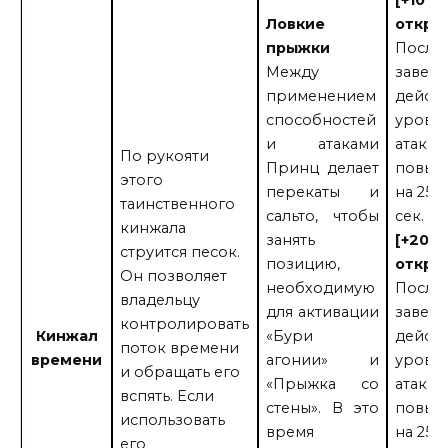
Ловкие
откры
прыжки
После
Между
завер
применением
дейст
способностей
урове
и атаками
атаки
По рукояти
Принц делает
повыш
этого
перекаты и
на 25%
таинственного
сальто, чтобы
сек.
кинжала
занять
[+20
струится песок.
позицию,
откры
Он позволяет
необходимую
После
владельцу
для активации
завер
контролировать
Кинжал
«Бури
дейст
поток времени
времени
агонии» и
урове
и обращать его
«Прыжка со
атаки
вспять. Если
стены». В это
повыш
использовать
время
на 25%
его