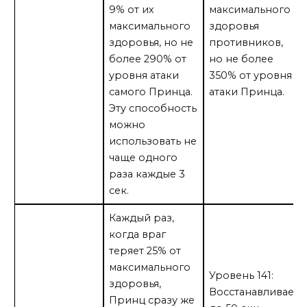
9% от их
максимального
максимального
здоровья
здоровья, но не
противников,
более 290% от
но не более
уровня атаки
350% от уровня
самого Принца.
атаки Принца.
Эту способность
можно
использовать не
чаще одного
раза каждые 3
сек.
Каждый раз,
когда враг
теряет 25% от
максимального
Уровень 141:
здоровья,
Восстанавливает
Принц сразу же