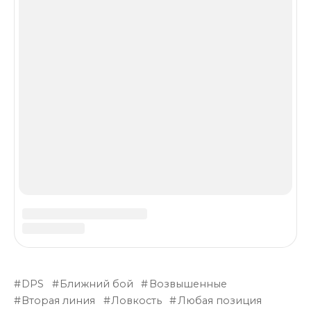
А как он сейчас?
Вогель
26.02.2020 в 10:58
порезанный) почти бестолковый
Юра
26.04.2020 в 04:33
А че ему порезали?
Коршун
11.06.2020 в 11:21
Всмысле бестолковый? У меня он
миф+ и на поле стоит до последнего
рядом с героями, у которых по
несколько звёзд. Может я сама того
не зная нашла синергию, но он уж