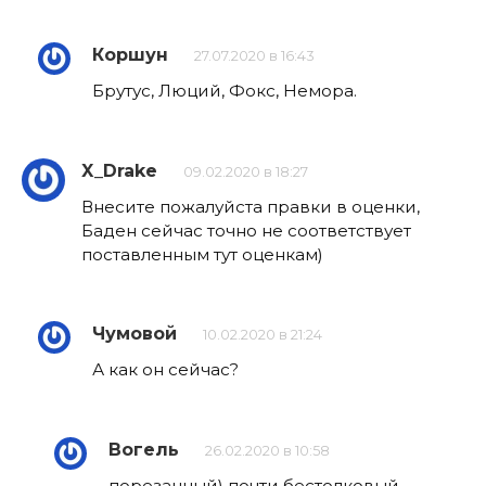
Пробужденный Фокс
1
2.3к.
Мира
0
4.4к.