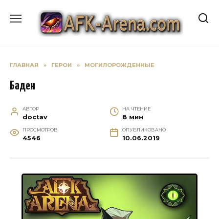
Перейти
к
содержанию
ГЛАВНАЯ
»
ГЕРОИ
»
МОГИЛОРОЖДЕННЫЕ
Баден
АВТОР
НА ЧТЕНИЕ
doctav
8 мин
ПРОСМОТРОВ
ОПУБЛИКОВАНО
4546
10.06.2019