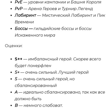
PvE
— уровни кампании и Башня Короля
PvP
— Арена Героев и Турнир Легенд
Лабиринт
— Мистический Лабиринт и Пик
Времени
Боссы —
гильдийские боссы и боссы
Искаженного мира
Оценки:
S++
—
имбалансный герой
.
Скорее всего
будет понерфлен
S+
— очень сильный. Лучший герой
S
— очень сильный герой, но
сбалансированный
A
— идеально сбалансировано, так как все
должно быть
B
— немного слабоват.