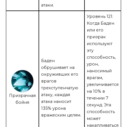
атаки.
Уровень 121:
Когда Баден
или его
призрак
используют
эту
способность,
Баден
урон,
обрушивает на
наносимый
окруживших его
врагам,
врагов
увеличивается
трехступенчатую
на 10% в
атаку, каждая
Призрачная
течении 7
атака наносит
бойня
секунд. Эта
135% урона
способность
вражеским целям.
может
накапливаться