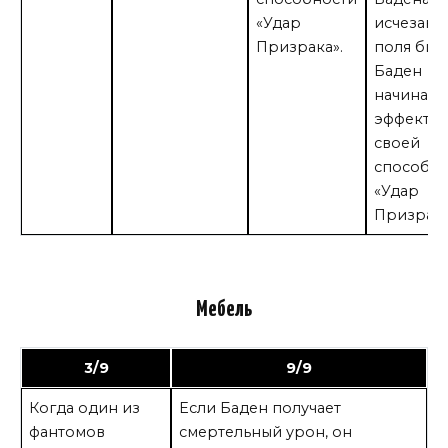
«Удар
исчезают
Призрака».
поля бит
Баден
начинает
эффект
своей
способно
«Удар
Призрак
Мебель
3/9
9/9
Когда один из
Если Баден получает
фантомов
смертельный урон, он