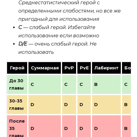
Среднестатистический герой с
определенными слабостями, но все же
пригодный для использования
C
— слабый герой. Избегайте
использование если возможно
D/E
— очень слабый герой. Не
использовать
Герой
Суммарная
PvP
PvE
Лабиринт
Босс
До 30
C
C
C
B
C
главы
30-35
D
D
D
D
B
главы
После
35
D
D
D
D
B
главы