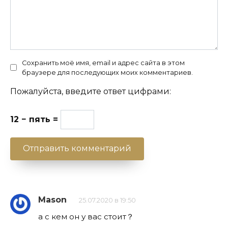
Летос
0
2.3к.