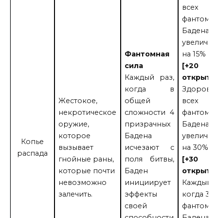
всех
фантомо
Бадена
увеличен
Фантомная
на 15%
сила
[+20
Каждый раз,
открыти
когда в
Здоровь
Жестокое,
общей
всех
некротическое
сложности 4
фантомо
оружие,
призрачных
Бадена
которое
Бадена
увеличен
Копье
вызывает
исчезают с
на 30%
распада
гнойные раны,
поля битвы,
[+30
которые почти
Баден
открыти
невозможно
инициирует
Каждый р
залечить.
эффекты
когда 3
своей
фантомн
способности
Бадена