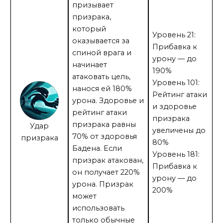
призывает
призрака,
который
Уровень 21:
оказывается за
Прибавка к
спиной врага и
урону — до
начинает
190%
атаковать цель,
Уровень 101:
нанося ей 180%
Рейтинг атаки
урона. Здоровье и
и здоровье
рейтинг атаки
призрака
призрака равны
Удар
увеличены до
70% от здоровья
призрака
80%
Бадена. Если
Уровень 181:
призрак атакован,
Прибавка к
он получает 220%
урону — до
урона. Призрак
200%
может
использовать
только обычные