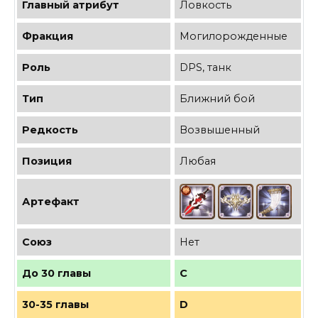
Главный атрибут
Ловкость
Фракция
Могилорожденные
Роль
DPS, танк
Тип
Ближний бой
Редкость
Возвышенный
Позиция
Любая
Артефакт
Союз
Нет
До 30 главы
C
30-35 главы
D