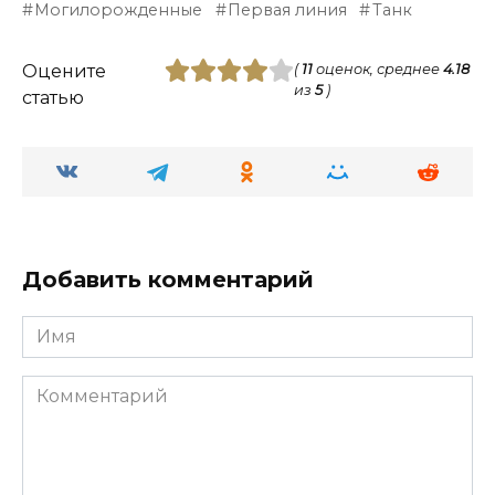
точно не бестолковый.
Raging_Bull
05.03.2021 в 00:48
Согласен, за счёт призраков и
баффов он довольно живучий
afkadmin
05.03.2021 в 10:44
Эх, помню времена когда не было
ограничения на количества теней,
вот тогда он вообще имба был)
Вам также может понравиться