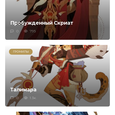
Пробужденный Скриат
0
795
ГРОМИЛЫ
Талимара
0
1.3к.