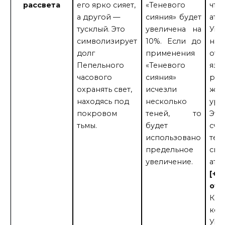
рассвета
его ярко сияет,
«Теневого
что
а другой —
сияния» будет
ата
тусклый. Это
увеличена на
Умб
символизирует
10%. Если до
нан
долг
применения
от 
Пепельного
«Теневого
язы
часового
сияния»
раз
охранять свет,
исчезли
же 
находясь под
несколько
уро
покровом
теней, то
Эти
тьмы.
будет
счи
использовано
тен
предельное
све
увеличение.
ата
[+4
отк
Каж
ког
Умб