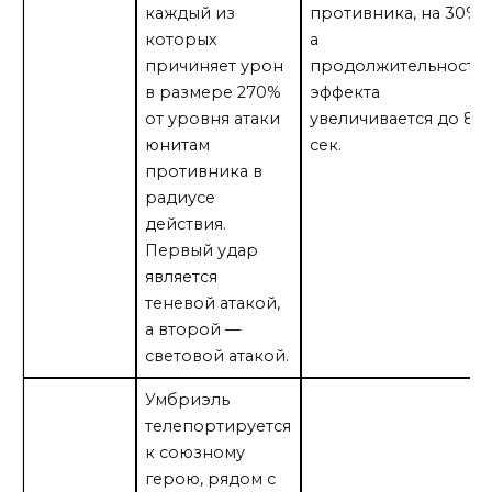
каждый из
противника, на 30%,
которых
а
причиняет урон
продолжительность
в размере 270%
эффекта
от уровня атаки
увеличивается до 8
юнитам
сек.
противника в
радиусе
действия.
Первый удар
является
теневой атакой,
а второй —
световой атакой.
Умбриэль
телепортируется
к союзному
герою, рядом с