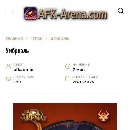
Перейти
к
содержанию
ГЛАВНАЯ
»
ГЕРОИ
»
ДРАКОНЫ
Умбриэль
АВТОР
НА ЧТЕНИЕ
afkadmin
7 мин
ПРОСМОТРОВ
ОПУБЛИКОВАНО
579
28.11.2025