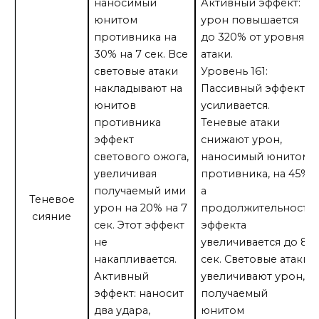
наносимый
Активный эффект:
юнитом
урон повышается
противника на
до 320% от уровня
30% на 7 сек. Все
атаки.
световые атаки
Уровень 161:
накладывают на
Пассивный эффект
юнитов
усиливается.
противника
Теневые атаки
эффект
снижают урон,
светового ожога,
наносимый юнитом
увеличивая
противника, на 45%,
получаемый ими
а
Теневое
урон на 20% на 7
продолжительность
сияние
сек. Этот эффект
эффекта
не
увеличивается до 8
накапливается.
сек. Световые атаки
Активный
увеличивают урон,
эффект: наносит
получаемый
два удара,
юнитом