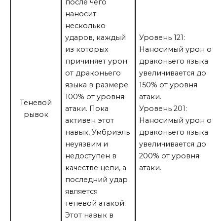
после чего
наносит
несколько
ударов, каждый
Уровень 121:
из которых
Наносимый урон от
причиняет урон
драконьего языка
от драконьего
увеличивается до
языка в размере
150% от уровня
100% от уровня
атаки.
Теневой
атаки. Пока
Уровень 201:
рывок
активен этот
Наносимый урон от
навык, Умбриэль
драконьего языка
неуязвим и
увеличивается до
недоступен в
200% от уровня
качестве цели, а
атаки.
последний удар
является
теневой атакой.
Этот навык в