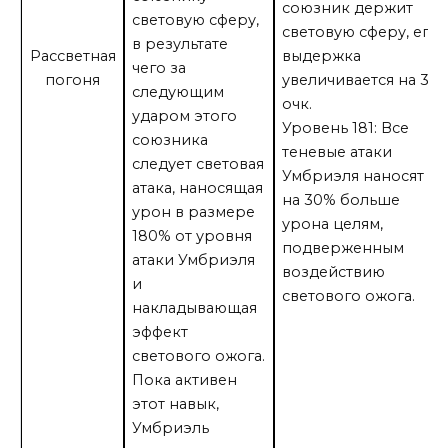
союзник держит
световую сферу,
световую сферу, его
в результате
Рассветная
выдержка
чего за
погоня
увеличивается на 30
следующим
очк.
ударом этого
Уровень 181: Все
союзника
теневые атаки
следует световая
Умбриэля наносят
атака, наносящая
на 30% больше
урон в размере
урона целям,
180% от уровня
подверженным
атаки Умбриэля
воздействию
и
светового ожога.
накладывающая
эффект
светового ожога.
Пока активен
этот навык,
Умбриэль