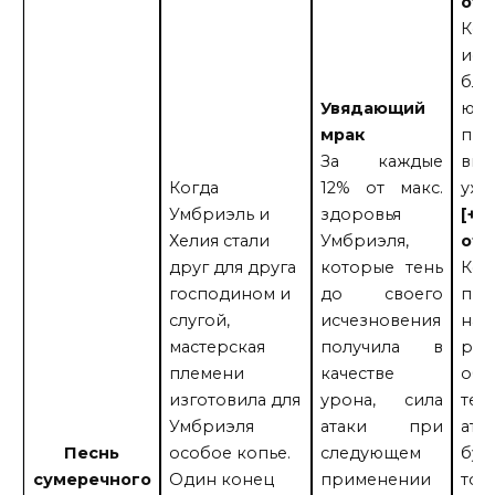
отк
Ког
исч
бли
Увядающий
юни
мрак
про
За каждые
впа
Когда
12% от макс.
ужас
Умбриэль и
здоровья
[+3
Хелия стали
Умбриэля,
отк
друг для друга
которые тень
Ког
господином и
до своего
про
слугой,
исчезновения
нах
мастерская
получила в
рад
племени
качестве
обы
изготовила для
урона, сила
тен
Умбриэля
атаки при
ата
Песнь
особое копье.
следующем
буд
сумеречного
Один конец
применении
тот