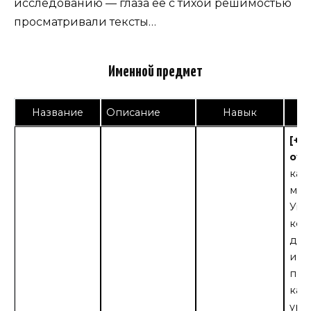
исследованию — глаза ее с тихой решимостью
просматривали тексты…
Именной предмет
Название
Описание
Навык
У
[+10
отк
каж
мак
Умб
кот
до 
исч
пол
кач
уро