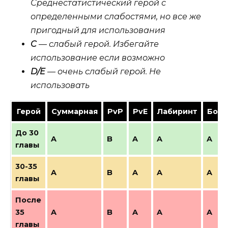
Среднестатистический герой с
определенными слабостями, но все же
пригодный для использования
C
— слабый герой. Избегайте
использование если возможно
D/E
— очень слабый герой. Не
использовать
Герой
Суммарная
PvP
PvE
Лабиринт
Босс
До 30
A
B
A
A
A
главы
30-35
A
B
A
A
A
главы
После
35
A
B
A
A
A
главы