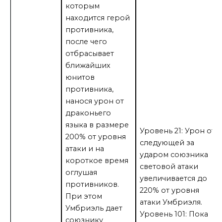
которым
находится герой
противника,
после чего
отбрасывает
ближайших
юнитов
противника,
нанося урон от
драконьего
языка в размере
Уровень 21: Урон от
200% от уровня
следующей за
атаки и на
ударом союзника
короткое время
световой атаки
оглушая
увеличивается до
противников.
220% от уровня
При этом
атаки Умбриэля.
Умбриэль дает
Уровень 101: Пока
союзнику