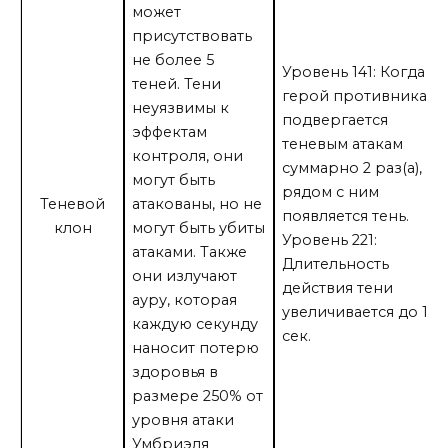
может
присутствовать
не более 5
Уровень 141: Когда
теней. Тени
герой противника
неуязвимы к
подвергается
эффектам
теневым атакам
контроля, они
суммарно 2 раз(а),
могут быть
рядом с ним
Теневой
атакованы, но не
появляется тень.
клон
могут быть убиты
Уровень 221:
атаками. Также
Длительность
они излучают
действия тени
ауру, которая
увеличивается до 12
каждую секунду
сек.
наносит потерю
здоровья в
размере 250% от
уровня атаки
Умбриэля