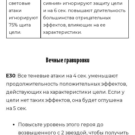
световые
сияния» игнорируют защиту цели
атаки
и на 6 сек. повышают длительность
игнорируют
большинства отрицательных
75% щита
эффектов, влияющих на ее
цели.
характеристики.
Вечные гравировки
Е30
: Все теневые атаки на 4 сек. уменьшают
продолжительность положительных эффектов,
действующих на характеристики цели. Если у
цели нет таких эффектов, она будет оглушена
на 5 сек.
Повысьте уровень этого героя до
возвышенного с 2 звездой, чтобы получить