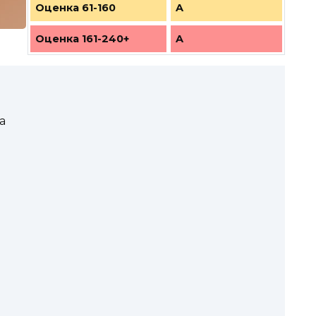
Оценка 61-160
A
Оценка 161-240+
A
а