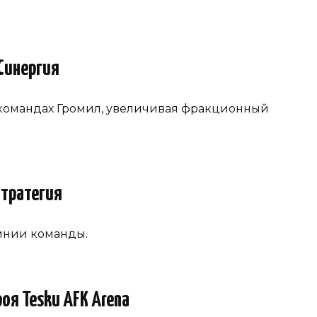
Синергия
 командах Громил, увеличивая фракционный
Стратегия
линии команды.
оя Tesku AFK Arena