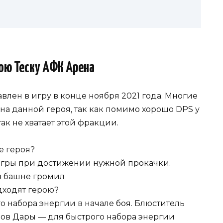
рою Теску АФК Арена
влен в игру в конце ноября 2021 года. Многие
а данной героя, так как помимо хорошо DPS у
так не хватает этой фракции.
е героя?
игры при достижении нужной прокачки.
 в башне громил
дходят герою?
о набора энергии в начале боя. Блюститель
Зов Дары — для быстрого набора энергии