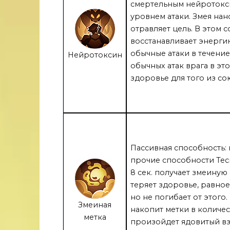
смертельным нейротокс
уровнем атаки. Змея нан
отравляет цель. В этом 
восстанавливает энерги
обычные атаки в течение 
Нейротоксин
обычных атак врага в эт
здоровье для того из со
Пассивная способность: 
прочие способности Теск
8 сек. получает змеиную
теряет здоровье, равное
но не погибает от этого
Змеиная
накопит метки в количест
метка
произойдет ядовитый вз