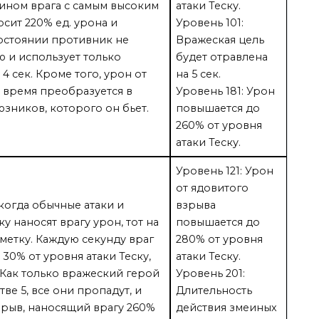
ином врага с самым высоким
атаки Теску.
осит 220% ед. урона и
Уровень 101:
состоянии противник не
Вражеская цель
ю и использует только
будет отравлена
4 сек. Кроме того, урон от
на 5 сек.
о время преобразуется в
Уровень 181: Урон
юзников, которого он бьет.
повышается до
260% от уровня
атаки Теску.
Уровень 121: Урон
от ядовитого
когда обычные атаки и
взрыва
у наносят врагу урон, тот на
повышается до
 метку. Каждую секунду враг
280% от уровня
 30% от уровня атаки Теску,
атаки Теску.
. Как только вражеский герой
Уровень 201:
ве 5, все они пропадут, и
Длительность
рыв, наносящий врагу 260%
действия змеиных