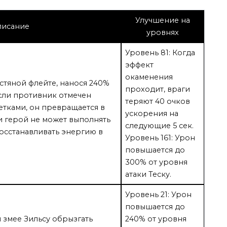
Улучшение на
исание
уровнях
Уровень 81: Когда
эффект
окаменения
остяной флейте, нанося 240%
проходит, враги
Если противник отмечен
теряют 40 очков
етками, он превращается в
ускорения на
и герой не может выполнять
следующие 5 сек.
восстанавливать энергию в
Уровень 161: Урон
повышается до
300% от уровня
атаки Теску.
Уровень 21: Урон
повышается до
 змее Зильсу обрызгать
240% от уровня