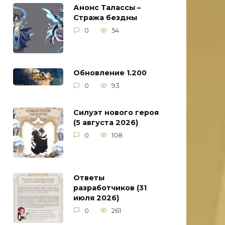
Анонс Талассы –
Стража бездны
0
54
Обновление 1.200
0
93
Силуэт нового героя
(5 августа 2026)
0
108
Ответы
разработчиков (31
июля 2026)
0
261