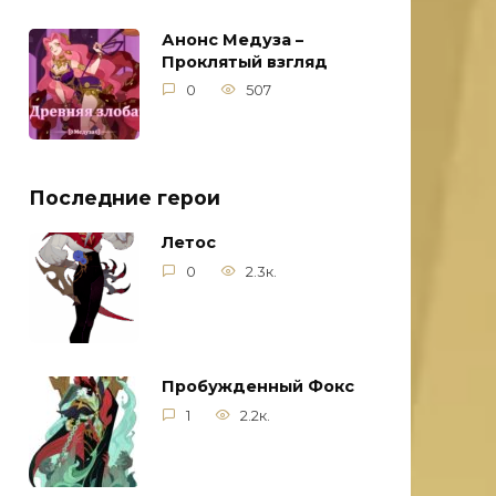
Анонс Медуза –
Проклятый взгляд
0
507
Последние герои
Летос
0
2.3к.
Пробужденный Фокс
1
2.2к.