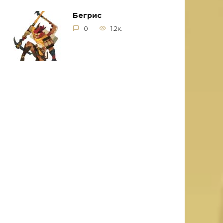
Бегрис
0
1.2к.