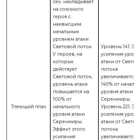
сек. накладывает
на союзного
героя с
наивысшим
начальным
уровнем атаки
Световой поток.
Уровень 141: Эф
У героев, на
усиления уровн
которых
атаки от Светов
действует
потока
Световой поток,
увеличивается 
уровень атаки
140% от началь
повышается на
уровня атаки
100% от
Серенмиры.
Тлеющий плач
начального
Уровень 221: Эф
уровня атаки
усиления уровн
Серенмиры.
атаки от Светов
Эффект этого
потока
усиления
увеличивается 