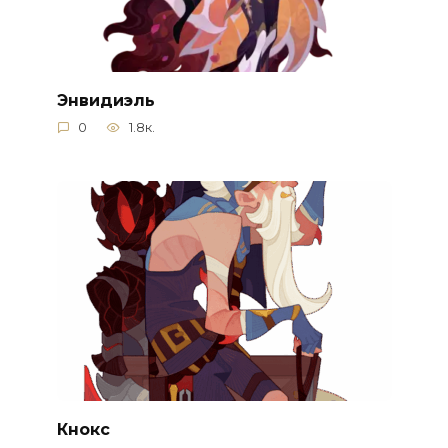
Энвидиэль
0
1.8к.
Кнокс