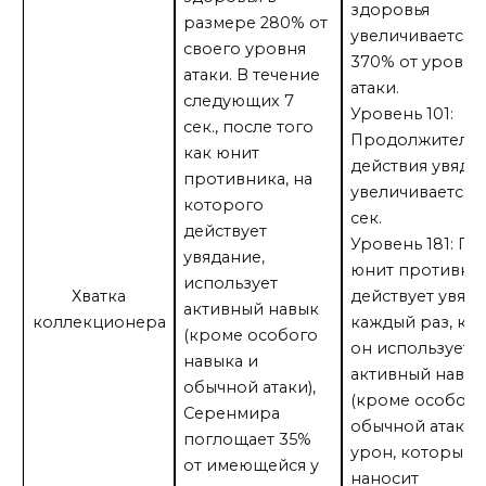
здоровья
размере 280% от
увеличивается 
своего уровня
370% от уровня
атаки. В течение
атаки.
следующих 7
Уровень 101:
сек., после того
Продолжительн
как юнит
действия увяда
противника, на
увеличивается д
которого
сек.
действует
Уровень 181: По
увядание,
юнит противни
использует
Хватка
действует увяда
активный навык
коллекционера
каждый раз, ко
(кроме особого
он использует
навыка и
активный навы
обычной атаки),
(кроме особого
Серенмира
обычной атаки),
поглощает 35%
урон, который 
от имеющейся у
наносит