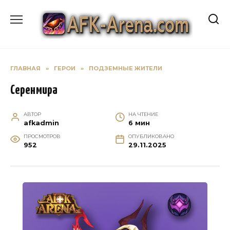
Перейти
к
содержанию
ГЛАВНАЯ
»
ГЕРОИ
»
ПОДЗЕМНЫЕ ЖИТЕЛИ
Серенмира
АВТОР
НА ЧТЕНИЕ
afkadmin
6 мин
ПРОСМОТРОВ
ОПУБЛИКОВАНО
952
29.11.2025