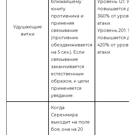
ближайшему
Уровень 121: Ур
юниту
повышается до
противника и
360% от уровня
применяя
атаки.
Удушающие
связывание
Уровень 201: Ур
витки
(противник
повышается до
обездвиживается
420% от уровня
на 5 сек.). Если
атаки.
связывание
заканчивается
естественным
образом, к цели
применяется
увядание.
Когда
Серенмира
выходит на поле
боя, она на 20