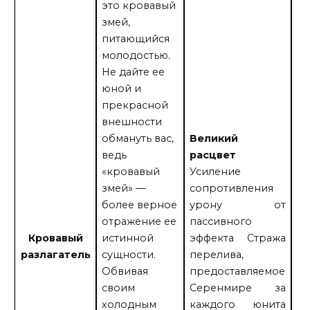
это кровавый
[+
змей,
Ко
питающийся
пе
молодостью.
у
Не дайте ее
пр
юной и
пр
прекрасной
ув
внешности
ув
обмануть вас,
Великий
се
ведь
расцвет
[+
«кровавый
Усиление
Со
змей» —
сопротивления
ко
более верное
урону от
Св
отражение ее
пассивного
Си
Кровавый
истинной
эффекта Стража
по
разлагатель
сущности.
перелива,
од
Обвивая
предоставляемое
п
своим
Серенмире за
от
холодным
каждого юнита
зд