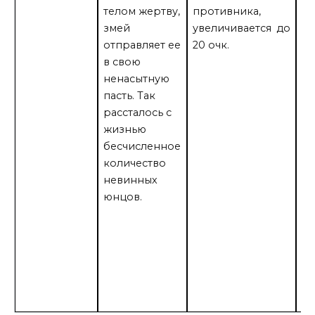
телом жертву,
противника,
на
змей
увеличивается до
бо
отправляет ее
20 очк.
ю
в свою
пр
ненасытную
ко
пасть. Так
ув
рассталось с
[+
жизнью
Ко
бесчисленное
ге
количество
де
невинных
по
юнцов.
зе
ис
ос
ус
ат
эф
на