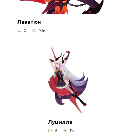
Лаватюн
0
7.1к.
Луцилла
6
11к.