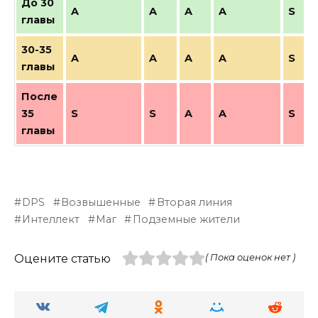
До 30
A
A
A
A
S
главы
30-35
A
A
A
A
S
главы
После
35
S
S
A
A
S
главы
DPS
Возвышенные
Вторая линия
Интеллект
Маг
Подземные жители
Оцените статью
( Пока оценок нет )