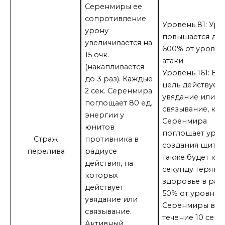
Серенмиры ее
сопротивление
Уровень 81: Уро
урону
повышается до
увеличивается на
600% от уровня
15 очк.
атаки.
(накапливается
Уровень 161: Ес
до 3 раз). Каждые
цель действует
2 сек. Серенмира
увядание или
поглощает 80 ед.
связывание, ког
энергии у
Серенмира
юнитов
поглощает урон
Страж
противника в
создания щита, 
перелива
радиусе
также будет ка
действия, на
секунду терять
которых
здоровье в раз
действует
50% от уровня а
увядание или
Серенмиры в
связывание.
течение 10 сек.
Активный