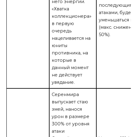
него энергии.
последующими
«Хватка
атаками, будет
коллекционера»
уменьшаться на
в первую
(макс. снижени
очередь
50%).
нацеливается на
юниты
противника, на
которые в
данный момент
не действует
увядание.
Серенмира
выпускает стаю
змей, нанося
урон в размере
300% от уровня
атаки