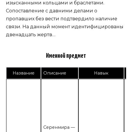
изысканными кольцами и браслетами.
Сопоставление с давними делами о
пропавших без вести подтвердило наличие
связи. На данный момент идентифицированы
двенадцать жертв…
Именной предмет
Название
Описание
Навык
[+
П
п
ур
щи
пе
Серенмира —
по