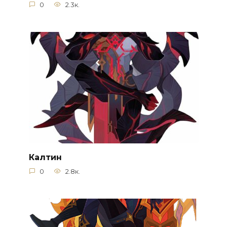
0
2.3к.
Калтин
0
2.8к.