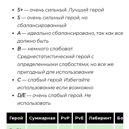
S+
— очень сильный. Лучший герой
S
— очень сильный герой, но
сбалансированный
A
— идеально сбалансировано, так как все
должно быть
B
— немного слабоват.
Среднестатистический герой с
определенными слабостями, но все же
пригодный для использования
C
— слабый герой. Избегайте
использование если возможно
D/E
— очень слабый герой. Не
использовать
Герой
Суммарная
PvP
PvE
Лабиринт
Босс