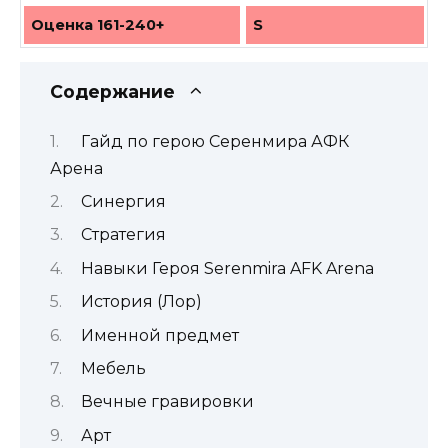
Оценка 161-240+
S
Содержание
Гайд по герою Серенмира АФК
Арена
Синергия
Стратегия
Навыки Героя Serenmira AFK Arena
История (Лор)
Именной предмет
Мебель
Вечные гравировки
Арт