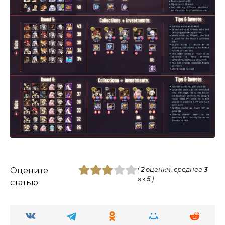
Оцените
(
2
оценки, среднее
3
из
5
)
статью