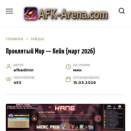
Перейти
к
содержанию
ГЛАВНАЯ
»
ГАЙДЫ
Проклятый Мир — Кейн (март 2026)
АВТОР
НА ЧТЕНИЕ
afkadmin
мин
ПРОСМОТРОВ
ОПУБЛИКОВАНО
453
15.03.2026