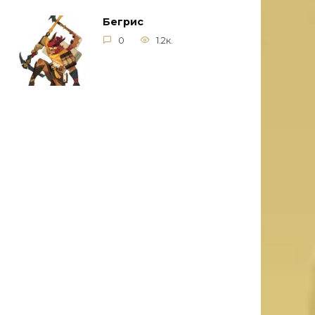
Бегрис
0
1.2к.