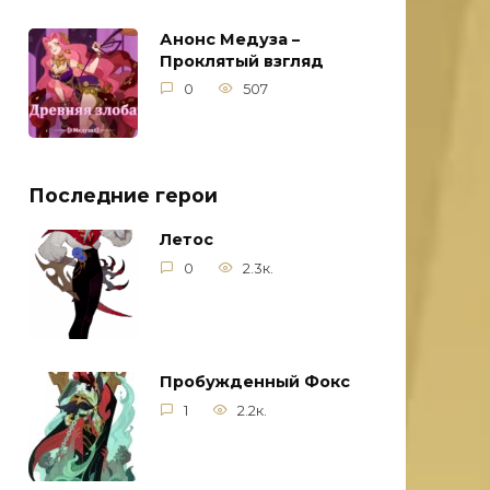
Анонс Медуза –
Проклятый взгляд
0
507
Последние герои
Летос
0
2.3к.
Пробужденный Фокс
1
2.2к.