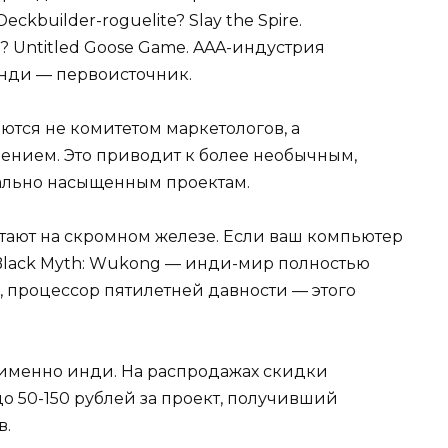
Deckbuilder-roguelite? Slay the Spire.
r? Untitled Goose Game. AAA-индустрия
 инди — первоисточник.
ются не комитетом маркетологов, а
нием. Это приводит к более необычным,
ально насыщенным проектам.
тают на скромном железе. Если ваш компьютер
 Black Myth: Wukong — инди-мир полностью
M, процессор пятилетней давности — этого
 именно инди. На распродажах скидки
до 50-150 рублей за проект, получивший
в.