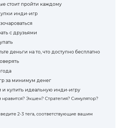
ые стоит пройти каждому
купки инди-игр
азочароваться
ать с друзьями
упать
ьте деньги на то, что доступно бесплатно
доверять
 года
гр за минимум денег
и и купить идеальную инди-игру
м нравится? Экшен? Стратегия? Симулятор?
Введите 2-3 тега, соответствующие вашим