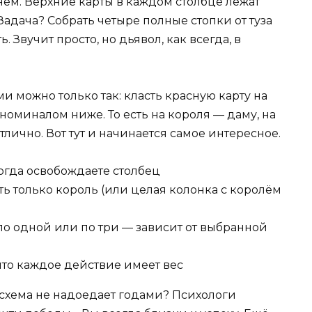
днем. Верхние карты в каждом столбце лежат
Задача? Собрать четыре полные стопки от туза
 Звучит просто, но дьявол, как всегда, в
 можно только так: класть красную карту на
номиналом ниже. То есть на короля — даму, на
тлично. Вот тут и начинается самое интересное.
огда освобождаете столбец
ять только король (или целая колонка с королём
по одной или по три — зависит от выбранной
что каждое действие имеет вес
 схема не надоедает годами? Психологи