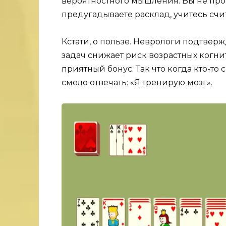
вероятностного мышления. Вы не прос
предугадываете расклад, учитесь счи
Кстати, о пользе. Неврологи подтвер
задач снижает риск возрастных когни
приятный бонус. Так что когда кто-то 
смело отвечать: «Я тренирую мозг».