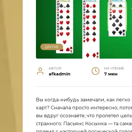
ДРУГИЕ
АВТОР
НА ЧТЕНИЕ
afkadmin
7 мин
Вы когда-нибудь замечали, как легк
карт? Сначала просто интересно, пото
вы вдруг осознаёте, что пролетел цел
странного. Пасьянс Косынка — та сама
правил с настоящей логической голо