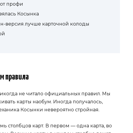
 от профи
взялась Косынка
йн-версия лучше карточной колоды
ой
ем правила
никогда не читало официальных правил. Мы
ивать карты наобум. Иногда получалось,
механика Косынки невероятно стройная.
мь столбцов карт. В первом — одна карта, во