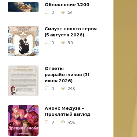
Обновление 1.200
0
54
Силуэт нового героя
(5 августа 2026)
0
90
Ответы
разработчиков (31
июля 2026)
0
243
Анонс Медуза –
Проклятый взгляд
0
498