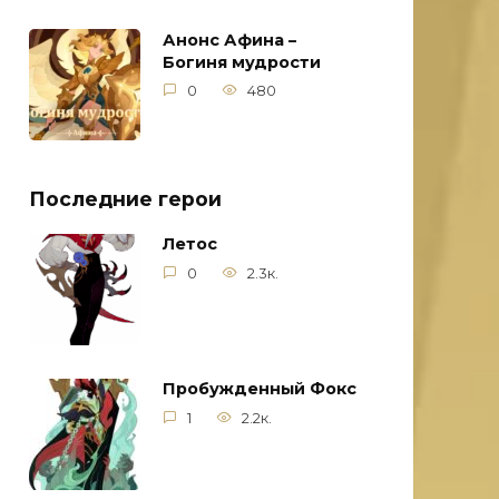
Анонс Афина –
Богиня мудрости
0
480
Последние герои
Летос
0
2.3к.
Пробужденный Фокс
1
2.2к.