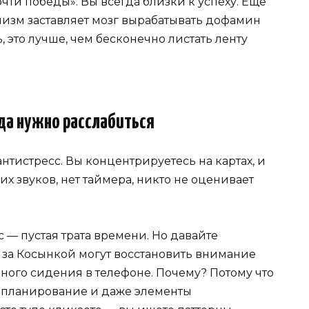
чти победы». Вы всегда близки к успеху. Ещё
анизм заставляет мозг вырабатывать дофамин
, это лучше, чем бесконечно листать ленту
гда нужно расслабиться
 антистресс. Вы концентрируетесь на картах, и
х звуков, нет таймера, никто не оценивает
с — пустая трата времени. Но давайте
т за Косынкой могут восстановить внимание
ного сидения в телефоне. Почему? Потому что
, планирование и даже элементы