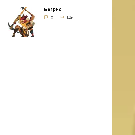
Бегрис
0
1.2к.