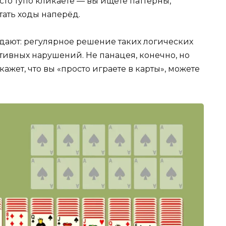
то тупо кликаете — вы ищете паттерны,
тать ходы наперёд.
ждают: регулярное решение таких логических
тивных нарушений. Не панацея, конечно, но
скажет, что вы «просто играете в карты», можете