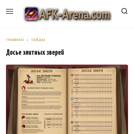
Перейти
к
содержанию
ГЛАВНАЯ
»
ГАЙДЫ
Досье элитных зверей