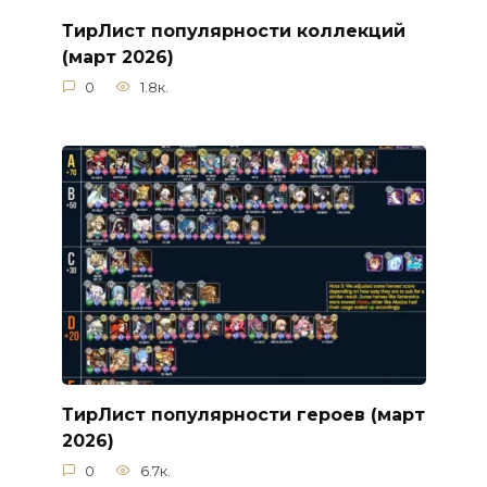
ТирЛист популярности коллекций
(март 2026)
0
1.8к.
ТирЛист популярности героев (март
2026)
0
6.7к.