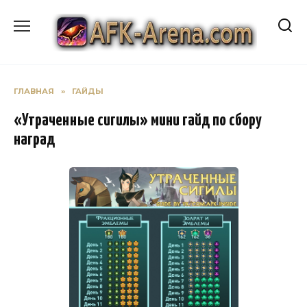
Перейти
к
содержанию
ГЛАВНАЯ
»
ГАЙДЫ
«Утраченные сигилы» мини гайд по сбору
наград