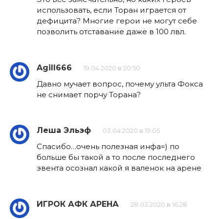
использовать, если Торан играется от
дефицита? Многие герои не могут себе
позволить отставание даже в 100 лвл.
Agill666
19.04.2020 в 20:50
Давно мучает вопрос, почему ульта Фокса
не снимает порчу Торана?
Леша Эльэф
03.04.2020 в 19:05
Спасибо…очень полезная инфа=) по
больше бы такой а то после последнего
эвента осознал какой я валенок на арене
ИГРОК АФК АРЕНА
28.03.2020 в 16:28