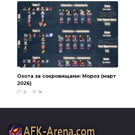
Охота за сокровищами: Мороз (март
2026)
0
1к.