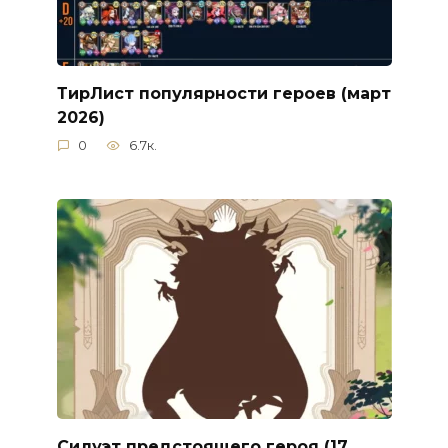
ТирЛист популярности героев (март
2026)
0
6.7к.
Силуэт предстоящего героя (17