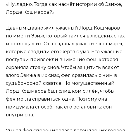
«Ну, ладно. Тогда как насчёт истории об Эзиже,
Лорде Кошмаров?»
Давным-давно жил ужасный Лорд Кошмаров
по имени Эзиж, который таился в людских снах
и поглощал их. Он создавал ужасные кошмары,
которые сводили его жертв с ума. Его ужасные
поступки привлекли внимание феи, которая
охраняла страну снов. Чтобы защитить всех от
злого Эзижа в их снах, фея сразилась с ним в
судьбоносной схватке. Но могущественный
Лорд Кошмаров был слишком силён, чтобы
фея могла справиться одна. Поэтому она
придумала способ, как его остановить: сон
внутри сна.
Умная фея спроецировала легендарных героев