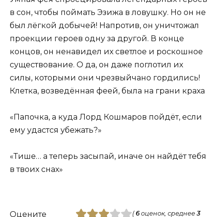
в сон, чтобы поймать Эзижа в ловушку. Но он не
был лёгкой добычей! Напротив, он уничтожал
проекции героев одну за другой. В конце
концов, он ненавидел их светлое и роскошное
существование. О да, он даже поглотил их
силы, которыми они чрезвыйчано гордились!
Клетка, возведённая феей, была на грани краха
«Папочка, а куда Лорд Кошмаров пойдёт, если
ему удастся убежать?»
«Тише… а теперь засыпай, иначе он найдёт тебя
в твоих снах»
Оцените
(
6
оценок, среднее
3