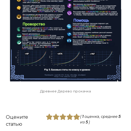
Древнее Дерево прокачка
Оцените
(
1
оценка, среднее
5
из
5
)
статью