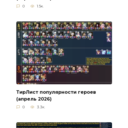
0
1.5к.
ТирЛист популярности героев
(апрель 2026)
0
3.3к.