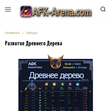
Перейти
к
содержанию
ГЛАВНАЯ
»
ГАЙДЫ
Развитие Древнего Дерева