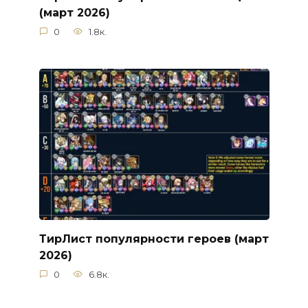
(март 2026)
0
1.8к.
ТирЛист популярности героев (март
2026)
0
6.8к.